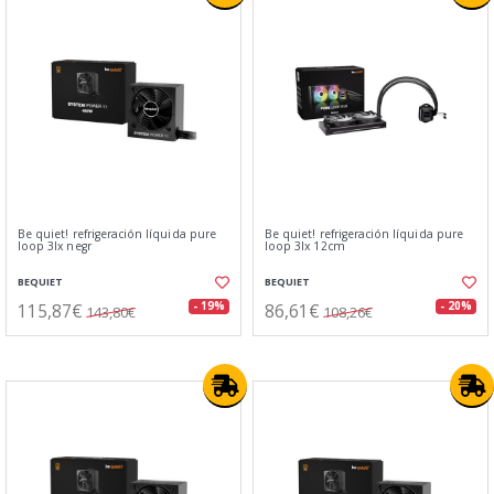
Be quiet! refrigeración líquida pure
Be quiet! refrigeración líquida pure
loop 3lx negr
loop 3lx 12cm
BEQUIET
BEQUIET
115,87€
86,61€
- 19%
- 20%
143,80€
108,26€