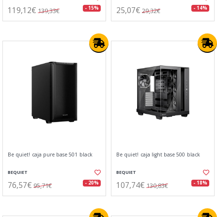
119,12€
25,07€
- 15%
- 14%
139,33€
29,32€
Be quiet! caja pure base 501 black
Be quiet! caja light base 500 black
BEQUIET
BEQUIET
76,57€
107,74€
- 20%
- 18%
95,71€
130,83€