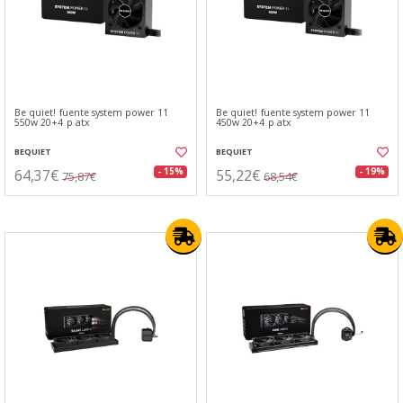
Be quiet! fuente system power 11
Be quiet! fuente system power 11
550w 20+4 p atx
450w 20+4 p atx
BEQUIET
BEQUIET
64,37€
55,22€
- 15%
- 19%
75,87€
68,54€