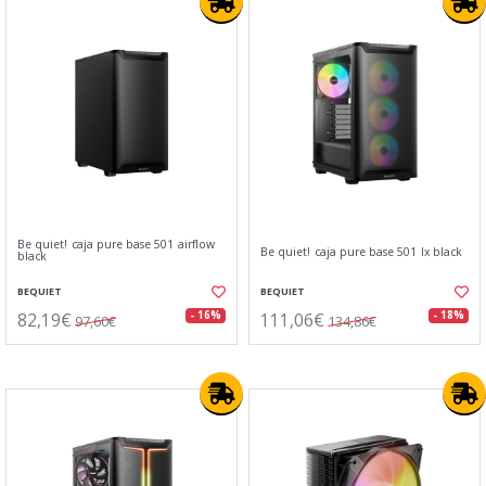
Be quiet! caja pure base 501 airflow
Be quiet! caja pure base 501 lx black
black
BEQUIET
BEQUIET
82,19€
111,06€
- 16%
- 18%
97,60€
134,86€