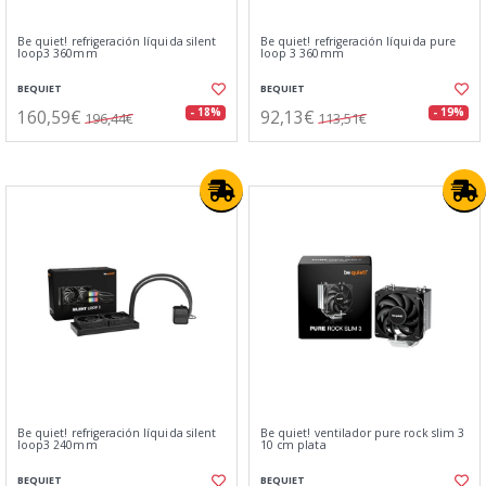
Be quiet! refrigeración líquida silent
Be quiet! refrigeración líquida pure
loop3 360mm
loop 3 360mm
BEQUIET
BEQUIET
160,59€
92,13€
- 18%
- 19%
196,44€
113,51€
Be quiet! refrigeración líquida silent
Be quiet! ventilador pure rock slim 3
loop3 240mm
10 cm plata
BEQUIET
BEQUIET