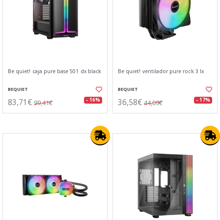
Be quiet! caja pure base 501 dx black
Be quiet! ventilador pure rock 3 lx
BEQUIET
BEQUIET
83,71€
36,58€
- 16%
- 17%
99,41€
44,09€