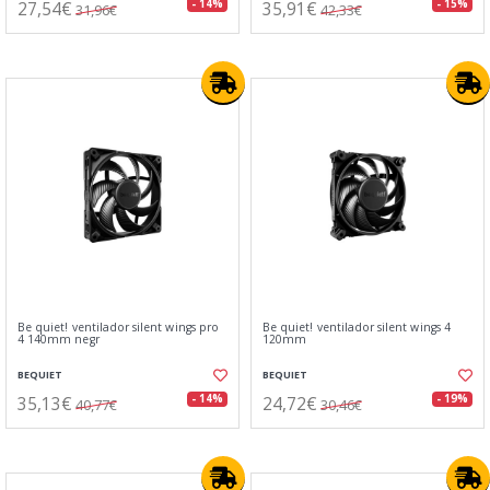
27,54€
35,91€
- 14%
- 15%
31,96€
42,33€
Be quiet! ventilador silent wings pro
Be quiet! ventilador silent wings 4
4 140mm negr
120mm
BEQUIET
BEQUIET
35,13€
24,72€
- 14%
- 19%
40,77€
30,46€