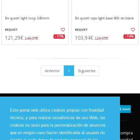
Be quiet! light loop 240mm
Be quiet! caja light base 600 dx black
BEQUIET
BEQUIET
121,29€
103,94€
- 17%
- 14%
146,20€
120,65€
Anterior
1
Siguiente
Este portal web utiliza cookies propias con finalidad
técnica, y para realizar estadísticas de uso Web, las
cookies se usan para la personalización de anuncios
que en ningún caso hacen identificable al usuario no
Contacto
Aviso Legal
Condiciones de compra
Política de envíos
Política de devolución
Política de Privacidad