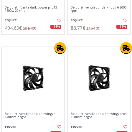
Be quiet! fuente dark power pro13
Be quiet! ventilador dark rock 6 2000
1600w 20+4 pin
rpm
BEQUIET
BEQUIET
494,63€
88,77€
- 16%
- 19%
591,79€
110,16€
Be quiet! ventilador silent wings 4
Be quiet! ventilador silent wings pro4
140mm negro
120mm negro
BEQUIET
BEQUIET