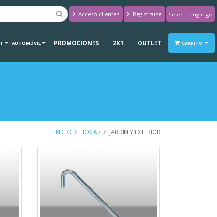
Acceso clientes
Registrarse
Powered by
Translate
PROMOCIONES
2X1
OUTLET
RT
AUTOMÓVIL
CARRITO
INICIO
HOGAR
JARDÍN Y EXTERIOR