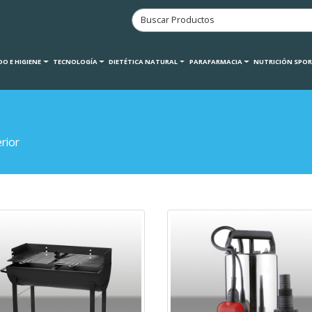
O E HIGIENE
TECNOLOGÍA
DIETÉTICA NATURAL
PARAFARMACIA
NUTRICIÓN SPO
rior