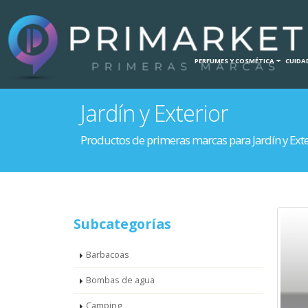
INICIO
HOGAR
PERFUMES Y COSMÉTICA
CUIDAD
Jardín y Exterior
Productos de primeras marcas para Jardín y Exte
Subcategorías
Barbacoas
Bombas de agua
Camping