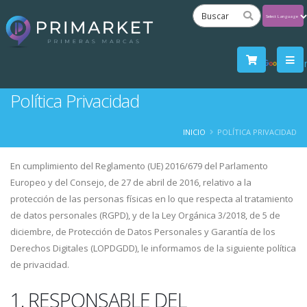
Powered
by
Tra
Política Privacidad
INICIO
POLÍTICA PRIVACIDAD
En cumplimiento del Reglamento (UE) 2016/679 del Parlamento
Europeo y del Consejo, de 27 de abril de 2016, relativo a la
protección de las personas físicas en lo que respecta al tratamiento
de datos personales (RGPD), y de la Ley Orgánica 3/2018, de 5 de
diciembre, de Protección de Datos Personales y Garantía de los
Derechos Digitales (LOPDGDD), le informamos de la siguiente política
de privacidad.
1. RESPONSABLE DEL