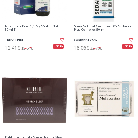
Melatonin Pura 1,9 Mg S/erbe Note
Soria Natural Composor 05 Sedaner
50ml T
Plus Complex 50 ml
TREPAT DIET
SORIA NATURAL
12,41€
18,06€
- 21%
- 21%
15,64€
22,76€
Kobho Protocolo Sueño Neuro Sleep