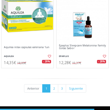
Epaplus Sleepcare Melatonina Family
Aquilea relax capsulas valeriana 1un
Gotas Sabor
AQUILEA
EPAPLUS
14,35€
12,28€
- 20%
- 20%
18,00€
15,37€
Anterior
1
2
3
Siguiente