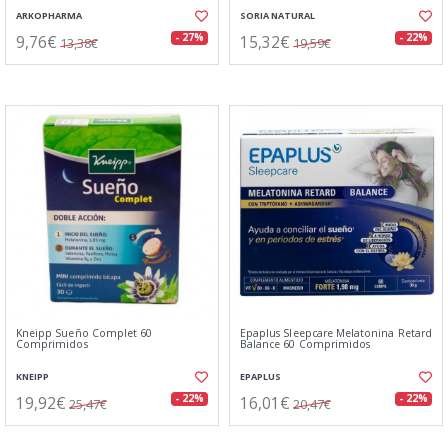
ARKOPHARMA
SORIA NATURAL
9,76€
15,32€
- 27%
- 22%
13,38€
19,59€
Kneipp Sueño Complet 60
Epaplus Sleepcare Melatonina Retard
Comprimidos
Balance 60 Comprimidos
KNEIPP
EPAPLUS
19,92€
16,01€
- 22%
- 22%
25,47€
20,47€