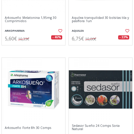
Arkosueño Melatonina 1,95mg 30
Aquilea tranquilidad 30 bolsitas tila y
Comprimidos
pasiflora 1un
ARKOPHARMA
AQUILEA
5,60€
6,75€
- 46%
- 33%
10,33€
10,00€
Sedasor Sueño 24 Comps Soria
Arkosueño Forte 8h 30 Comps
Natural