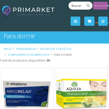
Powered
by
Tra
Para dormir
INICIO
PARAFARMACIA
NUTRICIÓN Y DIETÉTICA
COMPLEMENTOS ALIMENTICIOS
PARA DORMIR
Total de productos disponibles
89