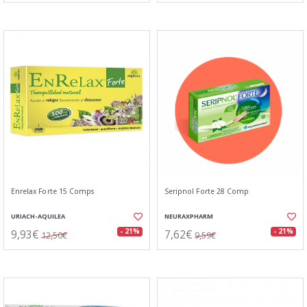
Enrelax Forte 15 Comps
Seripnol Forte 28 Comp
URIACH-AQUILEA
NEURAXPHARM
9,93€
7,62€
- 21%
- 21%
12,50€
9,59€