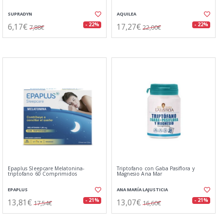
SUPRADYN
AQUILEA
6,17€
17,27€
- 22%
- 22%
7,88€
22,00€
Epaplus Sleepcare Melatonina-
Triptofano con Gaba Pasiflora y
triptofano 60 Comprimidos
Magnesio Ana Mar
EPAPLUS
ANA MARÍA LAJUSTICIA
13,81€
13,07€
- 21%
- 21%
17,54€
16,60€