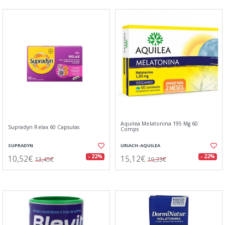
Aquilea Melatonina 195 Mg 60
Supradyn Relax 60 Capsulas
Comps
SUPRADYN
URIACH-AQUILEA
10,52€
15,12€
- 22%
- 22%
13,45€
19,33€