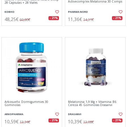
Activecomplex Melatonina 30 Comps
28 Capsulas + 28 Viales
KOBHO
PHARMA NORD
48,25€
11,36€
- 21%
- 21%
60,80€
14,31€
Arkosueño Dormigummies 30
Melatonina 1,9 Mg + Vitamina B6
Gominolas
Cereza 45 Gominolas Drasanvi
ARKOPHARMA
DRASANVI
10,59€
10,39€
- 21%
- 21%
13,34€
13,08€