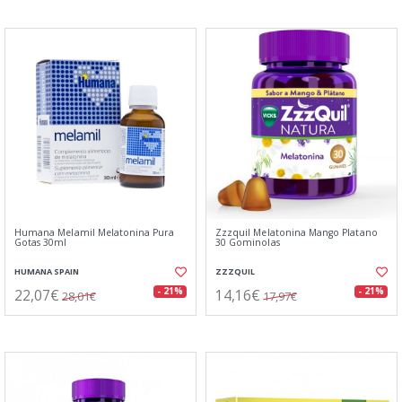
Humana Melamil Melatonina Pura
Zzzquil Melatonina Mango Platano
Gotas 30ml
30 Gominolas
HUMANA SPAIN
ZZZQUIL
22,07€
14,16€
- 21%
- 21%
28,01€
17,97€