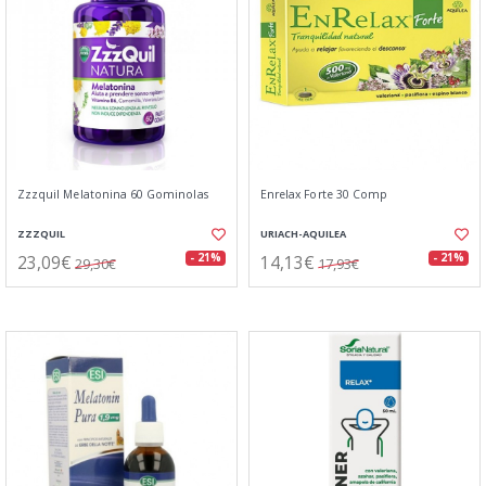
Zzzquil Melatonina 60 Gominolas
Enrelax Forte 30 Comp
ZZZQUIL
URIACH-AQUILEA
23,09€
14,13€
- 21%
- 21%
29,30€
17,93€