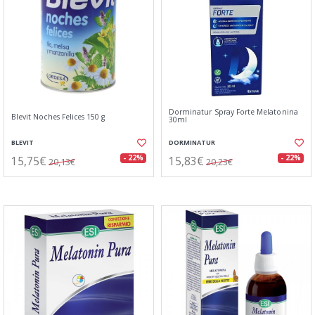
Dorminatur Spray Forte Melatonina
Blevit Noches Felices 150 g
30ml
BLEVIT
DORMINATUR
15,75€
15,83€
- 22%
- 22%
20,13€
20,23€