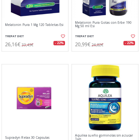
Melatonin Pura Gotas con Erbe 190
Melatonin Pura 1 Mg 120 Tabletas Esi
Mg 50 ml Esi
TREPAT DIET
TREPAT DIET
26,16€
20,99€
- 22%
- 22%
33,43€
26,82€
Aquilea sueño gominolas sin azucar
Supradyn Relax 30 Capsulas
1un