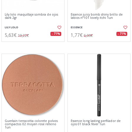
Lily lolo maquillaje sombra de ojos
Essence juicy bomb shiny brillo de
dark 2gr
labios nº101 lovely itchi 1un
LILY LOLO
ESSENCE
5,63€
1,77€
- 71%
- 71%
19,22€
6,00€
Guerlain terracotta colorete polvos
Essence long lasting perfilador de
compactos 02 moyen rose relleno
ojos 01 black fever 1un
1un