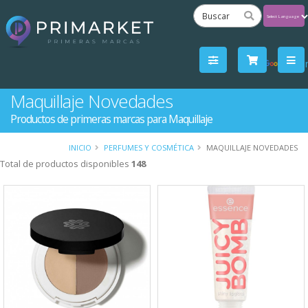
Powered
by
Tra
Maquillaje Novedades
Productos de primeras marcas para Maquillaje
INICIO
PERFUMES Y COSMÉTICA
MAQUILLAJE NOVEDADES
Total de productos disponibles
148