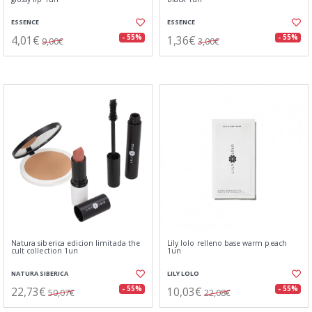
ESSENCE
ESSENCE
4,01€
1,36€
- 55%
- 55%
9,00€
3,00€
Natura siberica edicion limitada the
Lily lolo relleno base warm peach
cult collection 1un
1un
NATURA SIBERICA
LILY LOLO
22,73€
10,03€
- 55%
- 55%
50,07€
22,08€