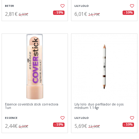
BETER
LILY LOLO
2,81€
6,01€
- 59%
- 59%
6,93€
14,79€
Essence coverstick stick correctora
Lily lolo duo perfilador de ojos
1un
medium 1.14gr
ESSENCE
LILY LOLO
2,44€
5,69€
- 59%
- 59%
6,00€
13,96€