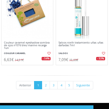
Couleur caramel eyeshadow sombra
Saloos nieth tratamiento uñas uñas
de ojos nº076 bleu marine recarga
dañadas 7ml
1un
COULEUR CARAMEL
SALOOS
6,63€
7,09€
- 54%
- 53%
14,51€
15,00€
Anterior
1
2
3
4
5
Siguiente