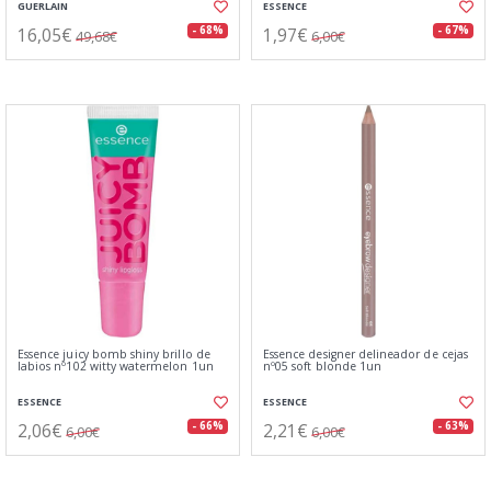
GUERLAIN
ESSENCE
16,05€
1,97€
- 68%
- 67%
49,68€
6,00€
Essence juicy bomb shiny brillo de
Essence designer delineador de cejas
labios nº102 witty watermelon 1un
nº05 soft blonde 1un
ESSENCE
ESSENCE
2,06€
2,21€
- 66%
- 63%
6,00€
6,00€