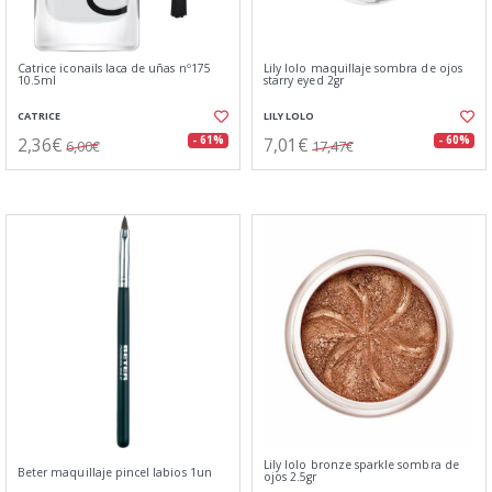
Catrice iconails laca de uñas nº175
Lily lolo maquillaje sombra de ojos
10.5ml
starry eyed 2gr
CATRICE
LILY LOLO
2,36€
7,01€
- 61%
- 60%
6,00€
17,47€
Lily lolo bronze sparkle sombra de
Beter maquillaje pincel labios 1un
ojos 2.5gr