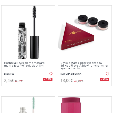
Essence all eyes on me mascara
Lily lolo glass slipper eye shadow
multi-effect nº01 soft black 8ml
1u.+fable eye shadow 1u.+charming
eye shadow 1u.
ESSENCE
NATURA SIBERICA
2,45€
13,00€
- 59%
- 59%
6,00€
31,82€