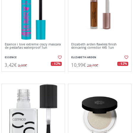
Essence i love extreme crazy mascara
Elizabeth arden flawless finish
de pestañas waterproof 1un
skincaring corrector 445 1un
ESSENCE
ELIZABETH ARDEN
3,42€
10,99€
- 62%
- 62%
9,00€
28,76€