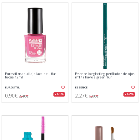
Eurostil maquillaje laca de uñas
Essence longlasting perfilador de ojos
fucsia 12ml
nº17 i have a green 1un
EUROSTIL
ESSENCE
0,90€
2,27€
- 63%
- 62%
2,40€
6,00€