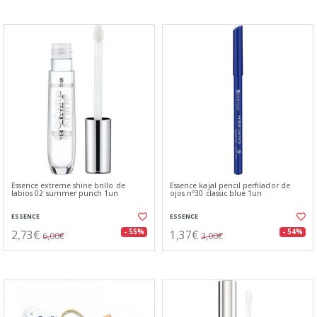
Essence extreme shine brillo de
Essence kajal pencil perfilador de
labios 02 summer punch 1un
ojos nº30 classic blue 1un
ESSENCE
ESSENCE
2,73€
1,37€
- 55%
- 54%
6,00€
3,00€