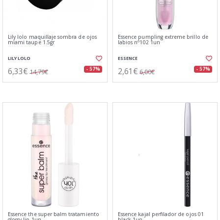
Lily lolo maquillaje sombra de ojos
Essence pumpling extreme brillo de
miami taupe 1.5gr
labios nº102 1un
LILY LOLO
ESSENCE
6,33€
2,61€
- 57%
- 57%
14,79€
6,00€
Essence the super balm tratamiento
Essence kajal perfilador de ojos 01
glossy lip 1un
black 1un