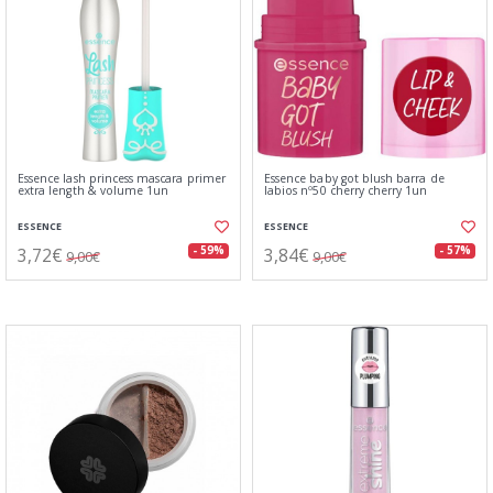
Essence lash princess mascara primer
Essence baby got blush barra de
extra length & volume 1un
labios nº50 cherry cherry 1un
ESSENCE
ESSENCE
3,72€
3,84€
- 59%
- 57%
9,00€
9,00€