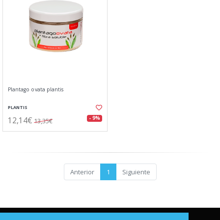
Plantago ovata plantis
PLANTIS
12,14€
- 9%
13,35€
Anterior
1
Siguiente