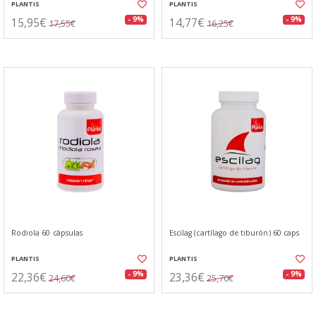
PLANTIS
PLANTIS
15,95€
14,77€
- 9%
- 9%
17,55€
16,25€
Rodiola 60 càpsulas
Escilag (cartílago de tiburón) 60 caps
PLANTIS
PLANTIS
22,36€
23,36€
- 9%
- 9%
24,60€
25,70€