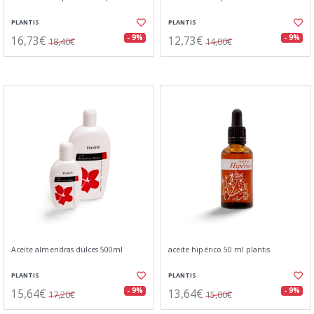
PLANTIS
PLANTIS
16,73€
12,73€
- 9%
- 9%
18,40€
14,00€
Aceite almendras dulces 500ml
aceite hipérico 50 ml plantis
PLANTIS
PLANTIS
15,64€
13,64€
- 9%
- 9%
17,20€
15,00€