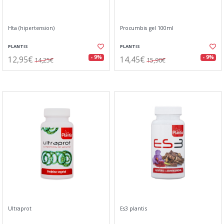
Hta (hipertension)
Procumbis gel 100ml
PLANTIS
PLANTIS
12,95€
14,45€
- 9%
- 9%
14,25€
15,90€
Ultraprot
Es3 plantis