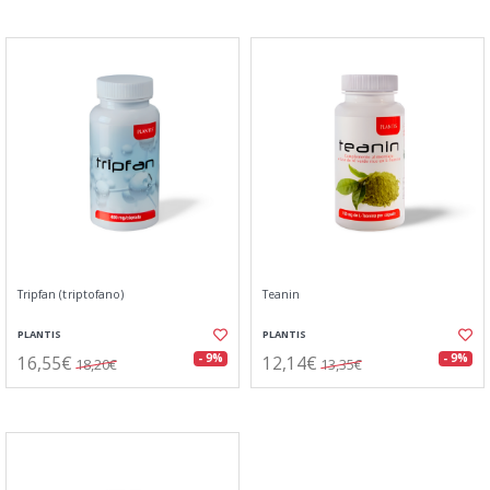
Tripfan (triptofano)
Teanin
PLANTIS
PLANTIS
16,55€
12,14€
- 9%
- 9%
18,20€
13,35€