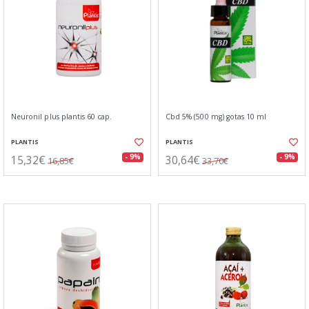
Neuronil plus plantis 60 cap.
Cbd 5% (500 mg) gotas 10 ml
PLANTIS
PLANTIS
15,32€
30,64€
- 9%
- 9%
16,85€
33,70€