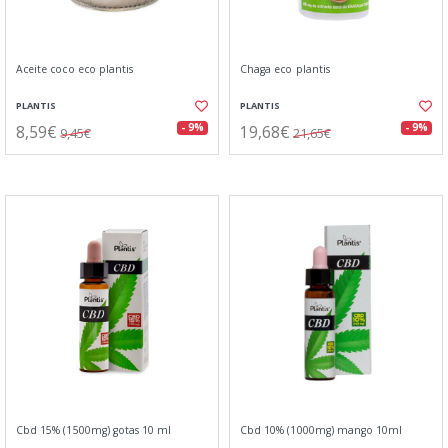
Aceite coco eco plantis
Chaga eco plantis
PLANTIS
PLANTIS
8,59€
19,68€
- 9%
- 9%
9,45€
21,65€
Cbd 15% (1500mg) gotas 10 ml
Cbd 10% (1000mg) mango 10ml