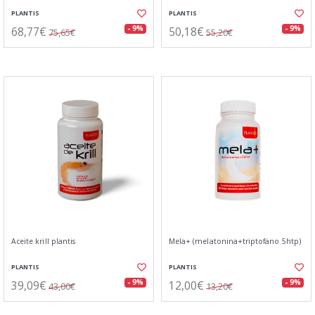
PLANTIS
PLANTIS
68,77€
50,18€
- 9%
- 9%
75,65€
55,20€
Aceite krill plantis
Mela+ (melatonina+triptofano 5htp)
PLANTIS
PLANTIS
39,09€
12,00€
- 9%
- 9%
43,00€
13,20€