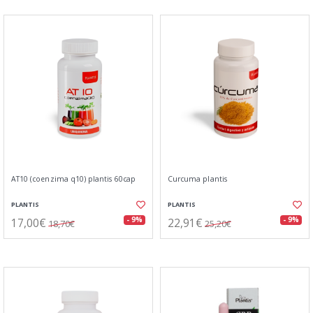
AT10 (coenzima q10) plantis 60cap
Curcuma plantis
PLANTIS
PLANTIS
17,00€
22,91€
- 9%
- 9%
18,70€
25,20€