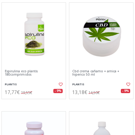
Espirulina eco plantis
Cbd crema cañamo + arnica +
180comprimidos
hiperico 50 ml
PLANTIS
PLANTIS
17,77€
13,18€
- 9%
- 9%
19,55€
14,50€