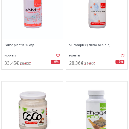
Same plantis 30 cap.
Silicomplex ( silicio bebible)
PLANTIS
PLANTIS
33,45€
28,36€
- 9%
- 9%
36,80€
31,20€