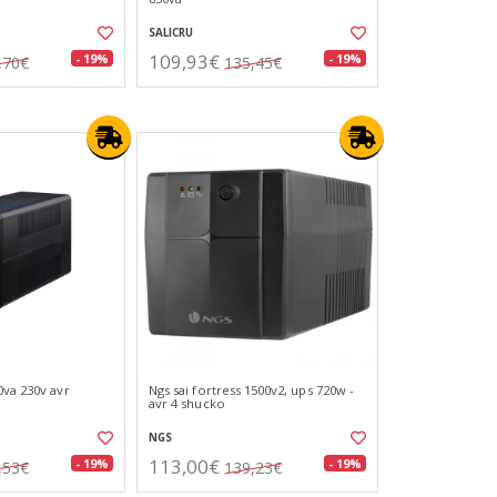
SALICRU
109,93€
- 19%
- 19%
,70€
135,45€
0va 230v avr
Ngs sai fortress 1500v2, ups 720w -
avr 4 shucko
NGS
113,00€
- 19%
- 19%
,53€
139,23€