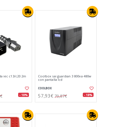
ida iec c13/c20 2m
Coolbox sai guardian 3 800va 480w
con pantalla lcd
COOLBOX
57,93€
- 18%
- 18%
3€
70,87€