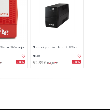
00va sai 360w rojo
Nilox sai premium line int. 800 va
NILOX
52,39€
- 18%
- 18%
5€
63,62€