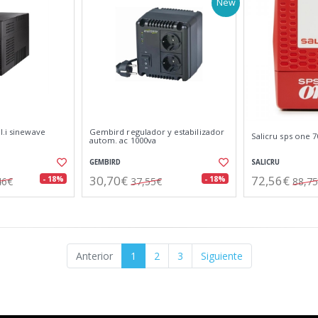
New
l.i sinewave
Gembird regulador y estabilizador
Salicru sps one 7
autom. ac 1000va
GEMBIRD
SALICRU
30,70€
72,56€
- 18%
- 18%
46€
37,55€
88,7
Anterior
1
2
3
Siguiente