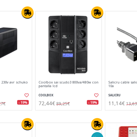
a 230v avr schuko
Coolbox sai scudo3 800va/480w con
Salicru cable sal
pantalla lcd
10a
COOLBOX
SALICRU
72,44€
11,14€
- 19%
- 19%
27€
89,25€
13,6