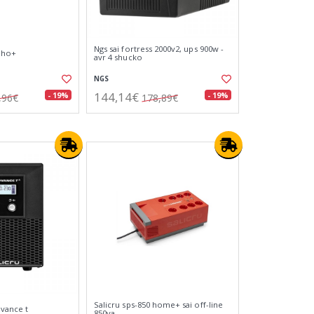
Ngs sai fortress 2000v2, ups 900w -
soho+
avr 4 shucko
NGS
144,14€
- 19%
- 19%
,96€
178,89€
Salicru sps-850 home+ sai off-line
dvance t
850va