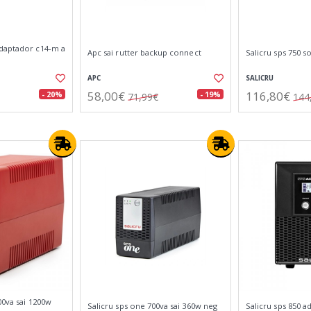
daptador c14-m a
Apc sai rutter backup connect
Salicru sps 750 
APC
SALICRU
58,00€
116,80€
- 20%
- 19%
71,99€
144
00va sai 1200w
Salicru sps one 700va sai 360w neg
Salicru sps 850 a