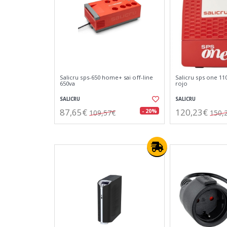
Salicru sps-650 home+ sai off-line
Salicru sps one 11
650va
rojo
SALICRU
SALICRU
87,65€
120,23€
- 20%
109,57€
150,