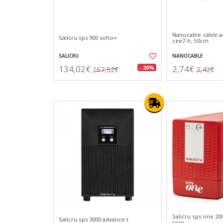
Nanocable cable a
Salicru sps 900 soho+
cee7-h, 50cm
SALICRU
NANOCABLE
134,02€
2,74€
- 20%
167,52€
3,42€
Salicru sps one 20
Salicru sps 3000 advance t
rojo