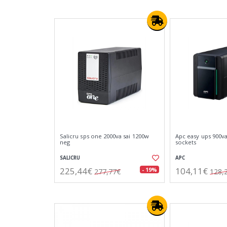
Salicru sps one 2000va sai 1200w
Apc easy ups 900v
neg
sockets
SALICRU
APC
225,44€
104,11€
- 19%
277,77€
128,