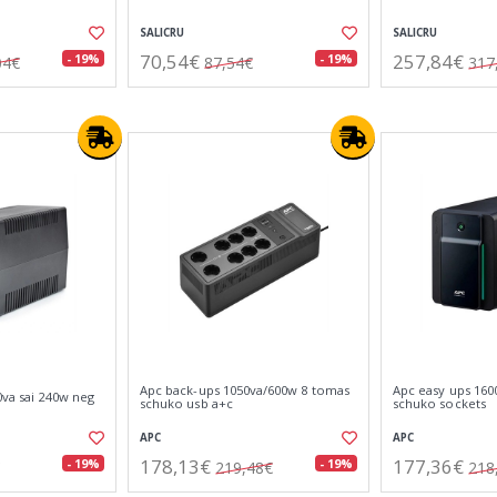
SALICRU
SALICRU
70,54€
257,84€
- 19%
- 19%
04€
87,54€
317
Apc back-ups 1050va/600w 8 tomas
Apc easy ups 160
0va sai 240w neg
schuko usb a+c
schuko sockets
APC
APC
178,13€
177,36€
- 19%
- 19%
219,48€
218