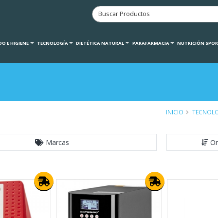
O E HIGIENE
TECNOLOGÍA
DIETÉTICA NATURAL
PARAFARMACIA
NUTRICIÓN SPO
INICIO
TECNOL
Marcas
Or