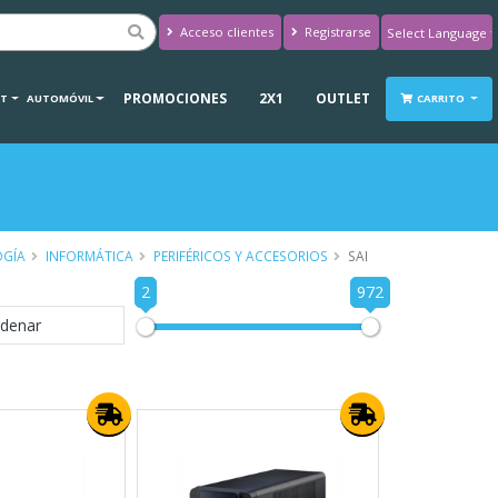
Acceso clientes
Registrarse
Powered by
Translate
PROMOCIONES
2X1
OUTLET
RT
AUTOMÓVIL
CARRITO
OGÍA
INFORMÁTICA
PERIFÉRICOS Y ACCESORIOS
SAI
2
972
denar