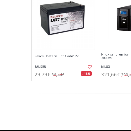
Nilox sai premium 
Salicru bateria ubt 12ah/12v
3000va
SALICRU
NILOX
29,79€
321,66€
- 18%
36,44€
393,