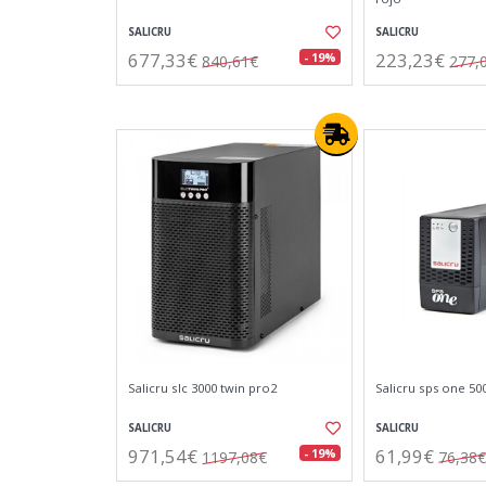
SALICRU
SALICRU
677,33€
223,23€
- 19%
840,61€
277,
Salicru slc 3000 twin pro2
Salicru sps one 50
SALICRU
SALICRU
971,54€
61,99€
- 19%
1197,08€
76,38€