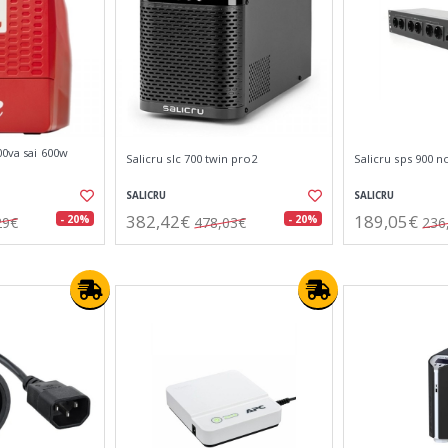
00va sai 600w
Salicru slc 700 twin pro2
Salicru sps 900 
SALICRU
SALICRU
382,42€
189,05€
- 20%
- 20%
29€
478,03€
236