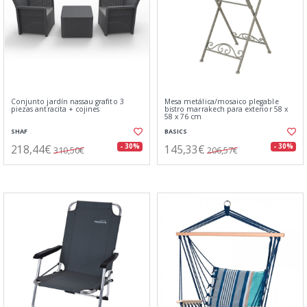
Conjunto jardín nassau grafito 3
Mesa metálica/mosaico plegable
piezas antracita + cojines
bistro marrakech para exterior 58 x
58 x 76 cm
SHAF
BASICS
218,44€
145,33€
- 30%
- 30%
310,50€
206,57€