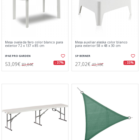
Mesa ovalada faro color blanco para
Mesa auxiliar alaska color blanco
exterior 72 x 137 x 85 cm
para exterior 58 x 48 x 30 cm
IPAE PRO GARDEN
SP BERNER
53,09€
27,02€
- 37%
- 33%
83,84€
40,38€