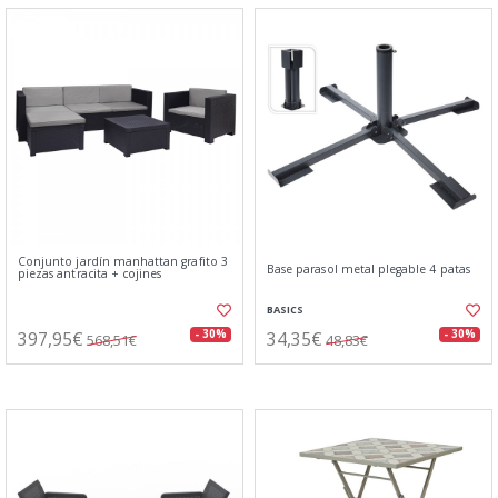
Conjunto jardín manhattan grafito 3
Base parasol metal plegable 4 patas
piezas antracita + cojines
BASICS
397,95€
34,35€
- 30%
- 30%
568,51€
48,83€