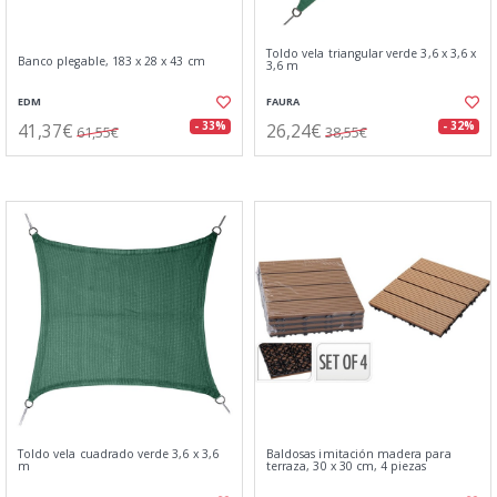
Toldo vela triangular verde 3,6 x 3,6 x
Banco plegable, 183 x 28 x 43 cm
3,6 m
EDM
FAURA
41,37€
26,24€
- 33%
- 32%
61,55€
38,55€
Toldo vela cuadrado verde 3,6 x 3,6
Baldosas imitación madera para
m
terraza, 30 x 30 cm, 4 piezas