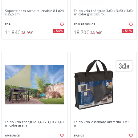
Soporte para carpa rellenable 8 l ø24
Toldo vela triángulo 3,60 x 3,60 x 3,60
x 25,5 cm
m color gris oscuro
EDA
EDM PRODUCT
11,84€
18,70€
- 54%
- 51%
25,95€
38,04€
Toldo vela triángulo 3,60 x 3,60 x 3,60
Toldo vela cuadrado antracita 3 x 3
m color arena
m
AMBIANCE
BASICS