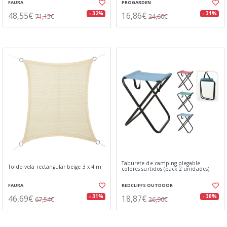
FAURA
PROGARDEN
48,55€
16,86€
- 32%
- 31%
71,15€
24,60€
Taburete de camping plegable
Toldo vela rectangular beige 3 x 4 m
colores surtidos (pack 2 unidades)
FAURA
REDCLIFFS OUTDOOR
46,69€
18,87€
- 31%
- 30%
67,54€
26,96€