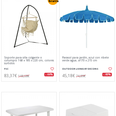
Gratis
Soporte para silla colgante o
Parasol para jardín, azul con ribete
columpio 168 x 185 x 220 cm, colores
verde agua, ø170 x 215 cm
surtidos
FSC
OUTDOOR LIVING BY DECORIS
83,37€
45,18€
- 44%
- 40%
148,68€
74,89€