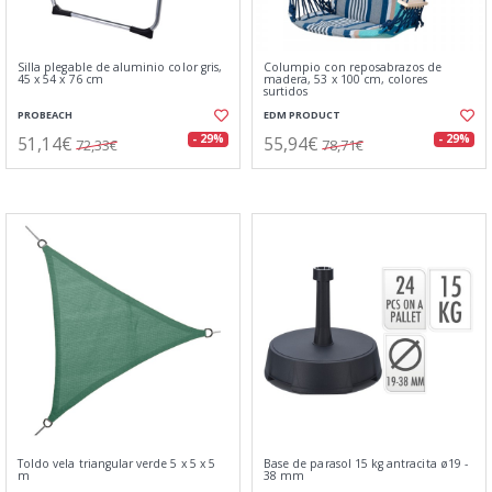
Silla plegable de aluminio color gris,
Columpio con reposabrazos de
45 x 54 x 76 cm
madera, 53 x 100 cm, colores
surtidos
PROBEACH
EDM PRODUCT
51,14€
55,94€
- 29%
- 29%
72,33€
78,71€
Toldo vela triangular verde 5 x 5 x 5
Base de parasol 15 kg antracita ø19 -
m
38 mm