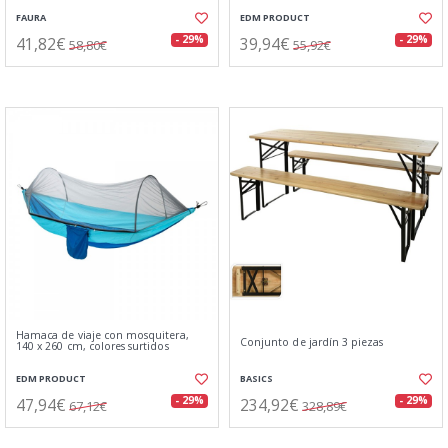
FAURA
EDM PRODUCT
41,82€
39,94€
- 29%
- 29%
58,80€
55,92€
Hamaca de viaje con mosquitera,
Conjunto de jardín 3 piezas
140 x 260 cm, colores surtidos
EDM PRODUCT
BASICS
47,94€
234,92€
- 29%
- 29%
67,12€
328,89€