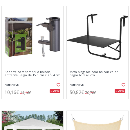
Soporte para sombrilla balcón,
Mesa plegable para balcón color
antracita, largo de 15.5 cm x ø 5.4 cm
negro 60 x 43 cm
AMBIANCE
AMBIANCE
10,16€
50,82€
- 28%
- 28%
14,16€
70,78€