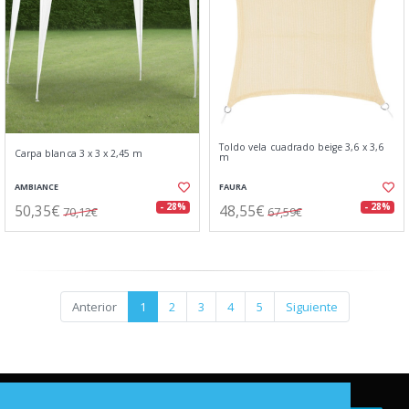
Toldo vela cuadrado beige 3,6 x 3,6
Carpa blanca 3 x 3 x 2,45 m
m
AMBIANCE
FAURA
50,35€
48,55€
- 28%
- 28%
70,12€
67,59€
Anterior
1
2
3
4
5
Siguiente