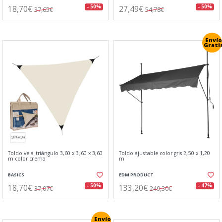
18,70€
27,49€
- 50%
- 50%
37,65€
54,78€
Envío
Grati
Toldo vela triángulo 3,60 x 3,60 x 3,60
Toldo ajustable color gris 2,50 x 1,20
m color crema
m
BASICS
EDM PRODUCT
18,70€
133,20€
- 50%
- 47%
37,07€
249,30€
Envío