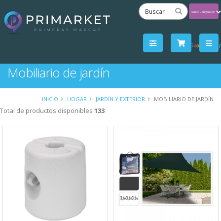
Powered
by
Tra
Mobiliario de jardín
INICIO
HOGAR
JARDÍN Y EXTERIOR
MOBILIARIO DE JARDÍN
Total de productos disponibles
133