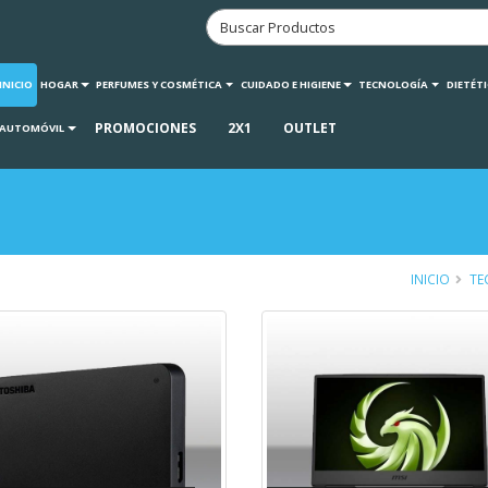
INICIO
HOGAR
PERFUMES Y COSMÉTICA
CUIDADO E HIGIENE
TECNOLOGÍA
DIETÉT
PROMOCIONES
2X1
OUTLET
AUTOMÓVIL
INICIO
TE