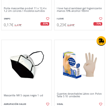
Porta mascarillas pocket 11 x 12,4 x
I love hand sanitisser gel higienizante
1,2 cm colores / modelos surtidos
manos 70% alcohol 100ml
SNIPS
I LOVE
0,17€
0,23€
- 85%
- 75%
1,17€
0,91€
Guantes desechables Látex con Polvo
Mascarilla NR 5 capas negra 1 ud
Talla S 10 unidades
AGRUPACIÓN SALUD
SIGAL