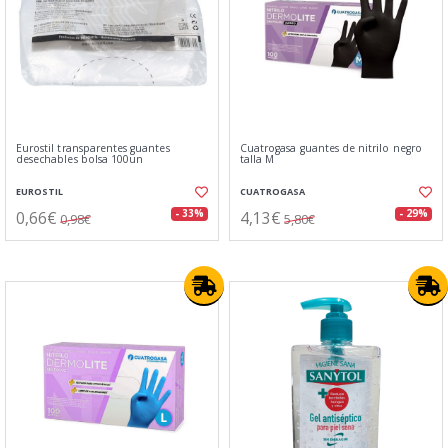
Eurostil transparentes guantes
Cuatrogasa guantes de nitrilo negro
desechables bolsa 100un
talla M
EUROSTIL
CUATROGASA
0,66€
4,13€
- 33%
- 29%
0,98€
5,80€