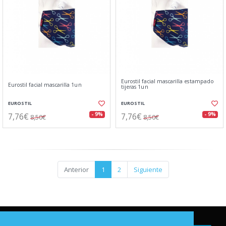
Eurostil facial mascarilla estampado
Eurostil facial mascarilla 1un
tijeras 1un
EUROSTIL
EUROSTIL
7,76€
7,76€
- 9%
- 9%
8,50€
8,50€
Anterior
1
2
Siguiente