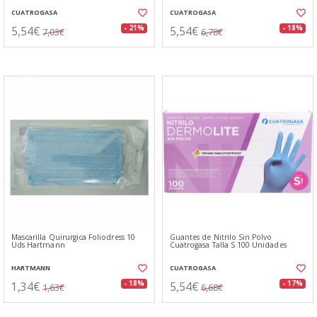
CUATROGASA
CUATROGASA
5,54€
5,54€
- 21%
- 18%
7,03€
6,78€
Mascarilla Quirurgica Foliodress 10
Guantes de Nitrilo Sin Polvo
Uds Hartmann
Cuatrogasa Talla S 100 Unidades
HARTMANN
CUATROGASA
1,34€
5,54€
- 18%
- 17%
1,63€
6,68€