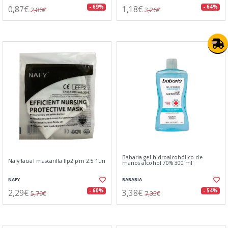
0,87€
1,18€
- 69%
- 64%
2,80€
3,26€
Babaria gel hidroalcohólico de
Nafy facial mascarilla ffp2 pm 2.5 1un
manos alcohol 70% 300 ml
NAFY
BABARIA
2,29€
3,38€
- 60%
- 54%
5,79€
7,35€