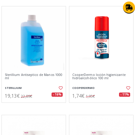
Sterillium Antiseptico de Manos 1000
CooperDermo loción higienizante
ml
hidroalcohólico 100 ml
STERILLIUM
COOPERDERMO
19,13€
1,74€
- 16%
- 11%
22,89€
1,95€