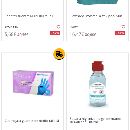
Spontex guantes Multi 100 talla L
Plow facial mascarilla ffp2 pack 5un
SPONTEX
PLOW
5,68€
16,47€
- 47%
- 45%
10,75€
30,00€
Babaria higienizante gel de manos
Cuatrogasa guantes de nitrilo talla M
70% alcohol 100ml