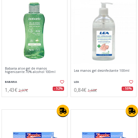
Babaria aloe gel de manos
Lea manos gel desinfectante 100ml
higienizante 70% alcohol 100ml
BABARIA
LEA
1,43€
0,84€
- 52%
- 50%
2,97€
1,68€