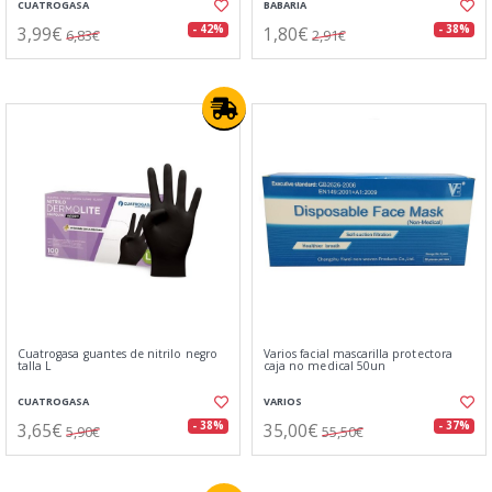
CUATROGASA
BABARIA
3,99€
1,80€
- 42%
- 38%
6,83€
2,91€
Cuatrogasa guantes de nitrilo negro
Varios facial mascarilla protectora
talla L
caja no medical 50un
CUATROGASA
VARIOS
3,65€
35,00€
- 38%
- 37%
5,90€
55,50€