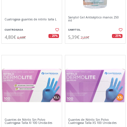
Sanytol Gel Antiséptico manos 250
Cuatrogasa guantes de nitrilo talla L
ml
CUATROGASA
SANYTOL
4,80€
5,39€
- 28%
- 25%
6,68€
7,22€
Guantes de Nitrilo Sin Polvo
Guantes de Nitrilo Sin Polvo
Cuatrogasa Talla Xl 100 Unidades
Cuatrogasa Talla XS 100 Unidades