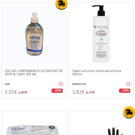
LEA GEL LIMPIAMANOS DOSIFICADOR
Tassel solucion hidro-alcoholica
SOFT & CARE 500 ML
500ml
LEA
EUROSTIL
3,05€
5,82€
- 36%
- 33%
4,80€
8,70€