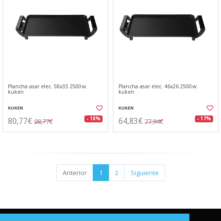
Plancha asar elec. 58x33 2500w.
Plancha asar elec. 46x26 2500w.
kuken
kuken
KUKEN
KUKEN
80,77€
64,83€
- 18%
- 17%
98,77€
77,94€
Anterior
1
2
Siguiente