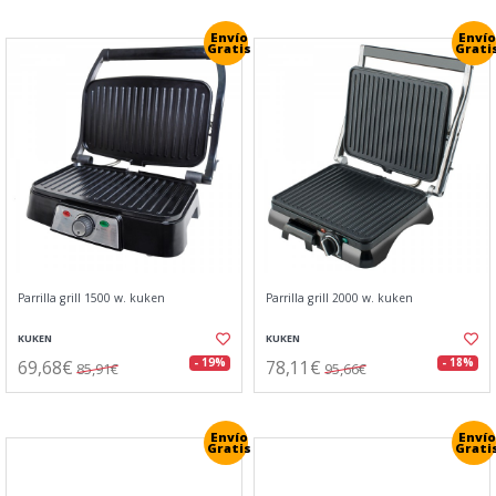
Envío
Envío
Gratis
Grati
Parrilla grill 1500 w. kuken
Parrilla grill 2000 w. kuken
KUKEN
KUKEN
69,68€
78,11€
- 19%
- 18%
85,91€
95,66€
Envío
Envío
Gratis
Grati