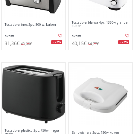
Tostadora blanca 4pc. 1350w.grande
Tostadora inox.2pc. 800 w. kuken
kuken
KUKEN
KUKEN
31,36€
40,15€
- 27%
- 27%
43,00€
54,77€
Tostadora plastico 2pc. 750w. negra
Sandwichera 2pcs. 750w kuken
mate