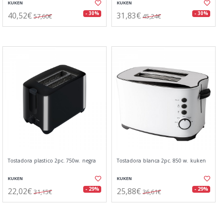
KUKEN
KUKEN
40,52€
31,83€
- 30%
- 30%
57,60€
45,24€
Tostadora plastico 2pc. 750w. negra
Tostadora blanca 2pc. 850 w. kuken
KUKEN
KUKEN
22,02€
25,88€
- 29%
- 29%
31,15€
36,61€