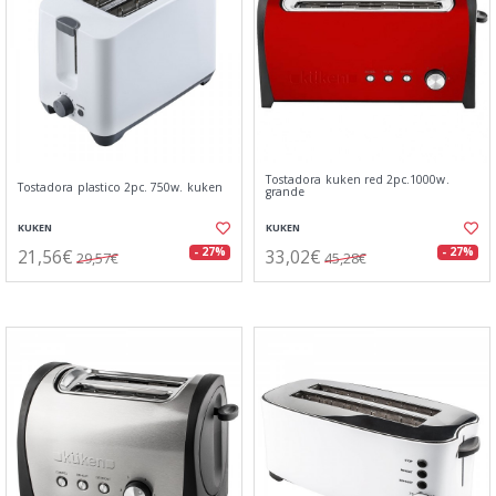
Tostadora kuken red 2pc.1000w.
Tostadora plastico 2pc. 750w. kuken
grande
KUKEN
KUKEN
21,56€
33,02€
- 27%
- 27%
29,57€
45,28€