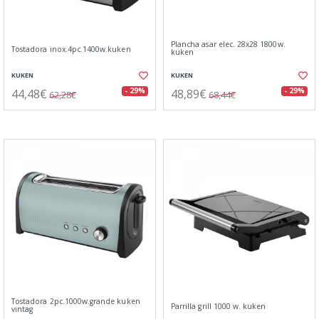
Plancha asar elec. 28x28 1800w.
Tostadora inox.4pc.1400w.kuken
kuken
KUKEN
KUKEN
44,48€
48,89€
- 29%
- 29%
62,28€
68,44€
Tostadora 2pc.1000w.grande kuken
Parrilla grill 1000 w. kuken
vintag