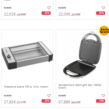
KUKEN
KUKEN
22,02€
22,09€
- 26%
- 26%
29,89€
29,98€
Envío
Grati
Sandwichera desm.grill 4pz 1400w
Tostadora plana 700 w. inox. kuken
kuken
KUKEN
KUKEN
27,83€
67,88€
- 26%
- 19%
37,77€
84,26€