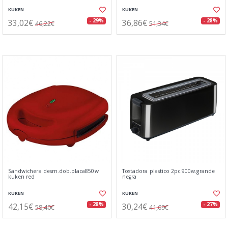
KUKEN
KUKEN
33,02€
36,86€
- 29%
- 28%
46,22€
51,34€
Sandwichera desm.dob.placa850w
Tostadora plastico 2pc.900w.grande
kuken red
negra
KUKEN
KUKEN
42,15€
30,24€
- 28%
- 27%
58,40€
41,69€