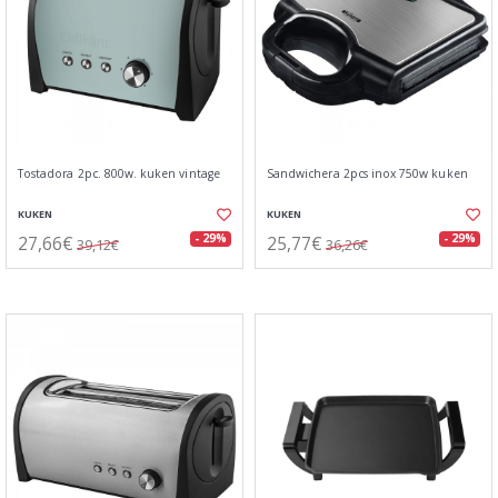
Tostadora 2pc. 800w. kuken vintage
Sandwichera 2pcs inox 750w kuken
KUKEN
KUKEN
27,66€
25,77€
- 29%
- 29%
39,12€
36,26€