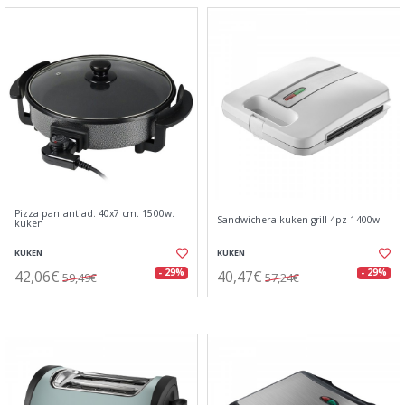
Pizza pan antiad. 40x7 cm. 1500w.
Sandwichera kuken grill 4pz 1400w
kuken
KUKEN
KUKEN
42,06€
40,47€
- 29%
- 29%
59,49€
57,24€