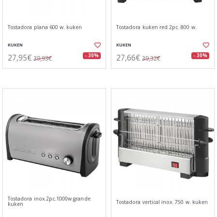
Tostadora plana 600 w. kuken
Tostadora kuken red 2pc. 800 w.
KUKEN
KUKEN
27,95€
27,66€
- 30%
- 30%
39,93€
39,32€
Tostadora inox.2pc.1000w.grande
Tostadora vertical inox. 750 w. kuken
kuken