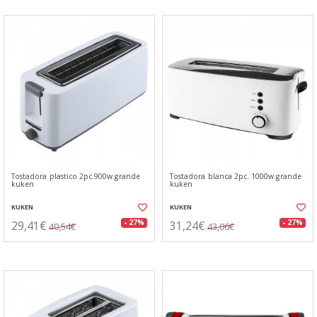
Tostadora plastico 2pc.900w.grande
Tostadora blanca 2pc. 1000w.grande
kuken
kuken
KUKEN
KUKEN
29,41€
31,24€
- 27%
- 27%
40,54€
43,06€