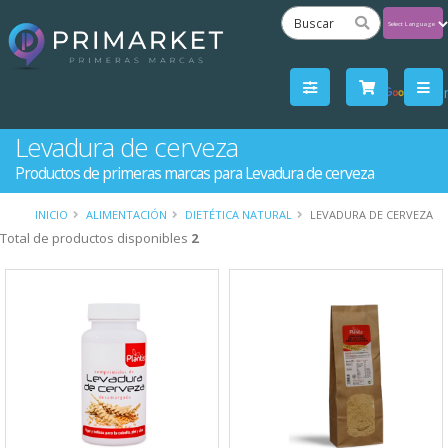
Powered
by
Tra
Levadura de cerveza
Productos de primeras marcas para Levadura de cerveza
INICIO
ALIMENTACIÓN
DIETÉTICA NATURAL
LEVADURA DE CERVEZA
Total de productos disponibles
2