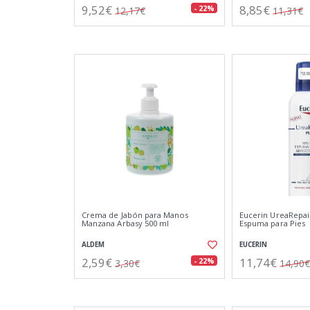
9,52€
8,85€
- 22%
12,17€
11,31€
Crema de Jabón para Manos
Eucerin UreaRepai
Manzana Arbasy 500 ml
Espuma para Pies
ALDEM
EUCERIN
2,59€
11,74€
- 22%
3,30€
14,90€