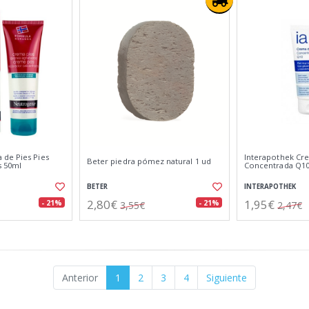
de Pies Pies
Interapothek Cr
Beter piedra pómez natural 1 ud
s 50ml
Concentrada Q10
BETER
INTERAPOTHEK
2,80€
1,95€
- 21%
- 21%
3,55€
2,47€
Anterior
1
2
3
4
Siguiente