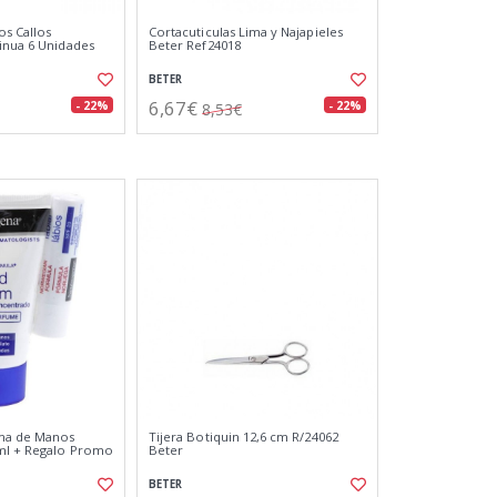
s Callos
Cortacuticulas Lima y Najapieles
inua 6 Unidades
Beter Ref24018
BETER
6,67€
- 22%
- 22%
8,53€
ma de Manos
Tijera Botiquin 12,6 cm R/24062
ml + Regalo Promo
Beter
BETER