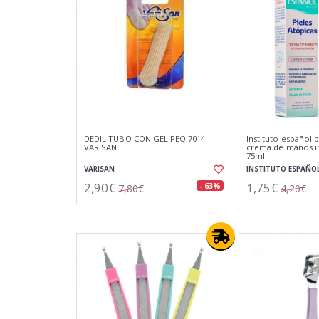
DEDIL TUBO CON GEL PEQ 7014
Instituto español p
VARISAN
crema de manos in
75ml
VARISAN
INSTITUTO ESPAÑO
2,90€
1,75€
- 63%
7,80€
4,20€