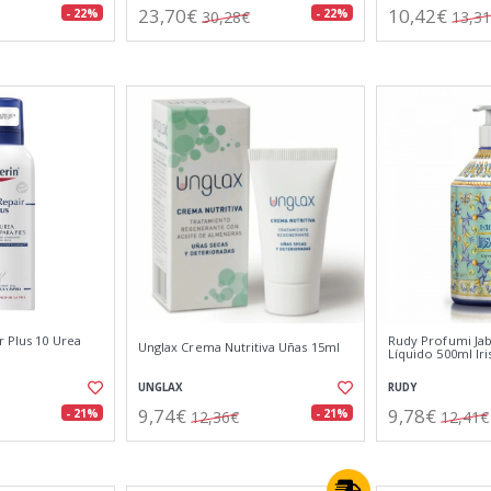
23,70€
10,42€
- 22%
- 22%
30,28€
13,3
r Plus 10 Urea
Rudy Profumi Ja
Unglax Crema Nutritiva Uñas 15ml
Líquido 500ml Iri
UNGLAX
RUDY
9,74€
9,78€
- 21%
- 21%
12,36€
12,41€