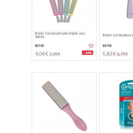
Beter Cortacutículas triple uso
Beter cortacallos 
34032
BETER
BETER
4,06€
5,83€
- 44%
7,30€
8,75€