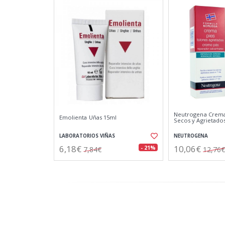
Neutrogena Crema 
Emolienta Uñas 15ml
Secos y Agrietado
LABORATORIOS VIÑAS
NEUTROGENA
6,18€
10,06€
- 21%
7,84€
12,76€