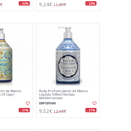
9,24€
- 22%
- 22%
1€
11,80€
bón de Manos
Rudy Profumi Jabón de Manos
s Of Capri
Líquido 500ml Hierbas
Mediterraneas
EMPSEPHAR
9,52€
- 21%
- 21%
12,08€