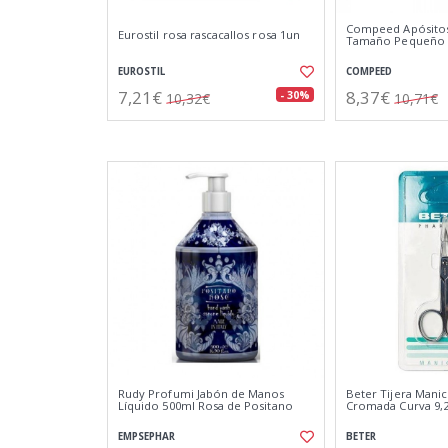
Compeed Apósitos
Eurostil rosa rascacallos rosa 1un
Tamaño Pequeño 
EUROSTIL
COMPEED
7,21€
8,37€
- 30%
10,32€
10,71€
Rudy Profumi Jabón de Manos
Beter Tijera Mani
Líquido 500ml Rosa de Positano
Cromada Curva 9,
EMPSEPHAR
BETER