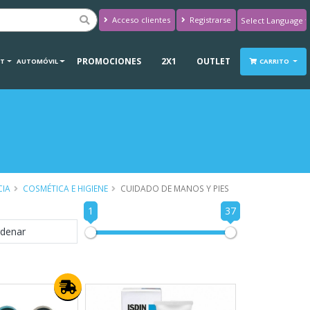
Acceso clientes
Registrarse
Powered by
Translate
PROMOCIONES
2X1
OUTLET
RT
AUTOMÓVIL
CARRITO
CIA
COSMÉTICA E HIGIENE
CUIDADO DE MANOS Y PIES
1
37
denar