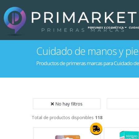
INICIO
HOGAR
PERFUMES Y COSMÉTICA
CUIDAD
Cuidado de manos y pie
Productos de primeras marcas para Cuidado de
No hay filtros
Total de productos disponibles
118