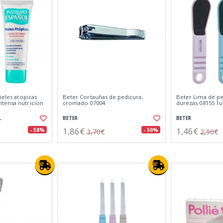
ieles atopicas
Beter Cortauñas de pedicura,
Beter Lima de pe
tensa nutricion
cromado 07004
durezas 08155 1
L
BETER
BETER
1,86€
1,46€
- 58%
- 50%
3,70€
2,90€