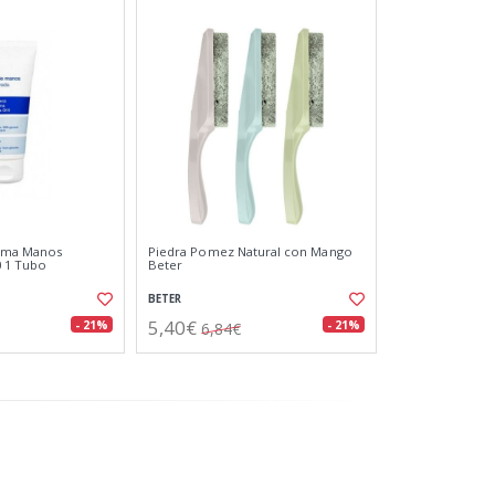
ema Manos
Piedra Pomez Natural con Mango
 1 Tubo
Beter
BETER
5,40€
- 21%
- 21%
6,84€