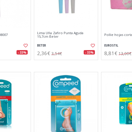
Lima Uña Zafiro Punta Aguda
08007
Pollie hojas cort
15,7cm Beter
BETER
EUROSTIL
2,36€
8,81€
- 33%
- 33%
3,54€
13,00€