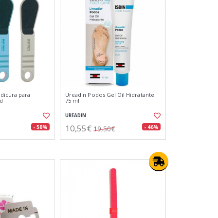
dicura para
Ureadin Podos Gel Oil Hidratante
ud
75 ml
UREADIN
10,55€
- 50%
- 46%
19,50€