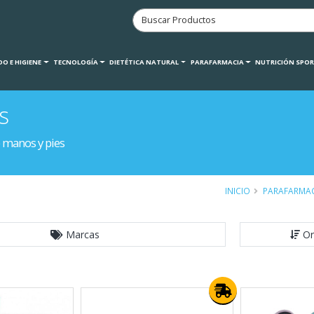
O E HIGIENE
TECNOLOGÍA
DIETÉTICA NATURAL
PARAFARMACIA
NUTRICIÓN SPO
s
 manos y pies
INICIO
PARAFARMA
Marcas
Or