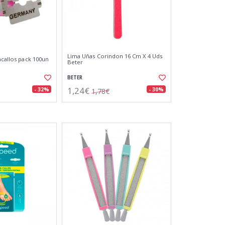
Lima Uñas Corindon 16 Cm X 4 Uds
acallos pack 100un
Beter
BETER
1,24€
- 32%
- 30%
1,78€