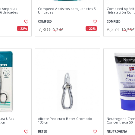
 Ampollas
Compeed Apósitos para Juanetes 5
Compeed Apósito
6 Unidades
Unidades
Hidratación Cont
COMPEED
COMPEED
7,30€
8,27€
- 22%
- 22%
9,34€
10,58€
cura Uñas
Alicate Pedicuro Beter Cromado
Neutrogena Cre
2 cm
135 cm
Concentrada 50 
BETER
NEUTROGENA