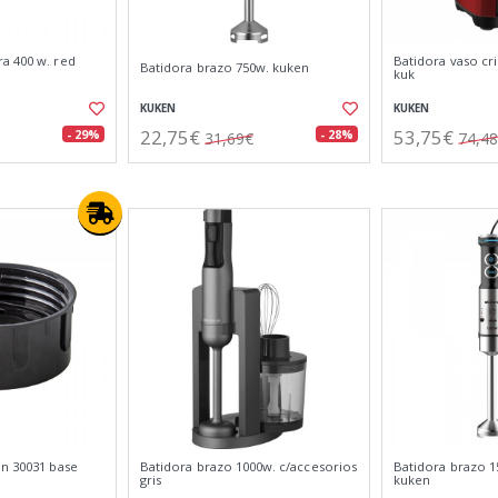
a 400 w. red
Batidora vaso cri
Batidora brazo 750w. kuken
kuk
KUKEN
KUKEN
22,75€
53,75€
- 29%
- 28%
31,69€
74,4
en 30031 base
Batidora brazo 1000w. c/accesorios
Batidora brazo 1
gris
kuken