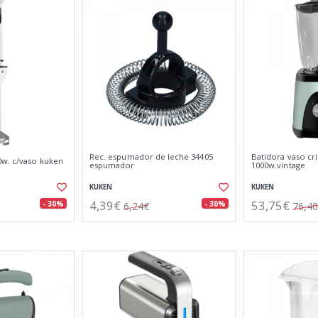
Rec. espumador de leche 34405
Batidora vaso cris
0w. c/vaso kuken
espumador
1000w.vintage
KUKEN
KUKEN
4,39€
53,75€
- 30%
- 30%
6,24€
76,4