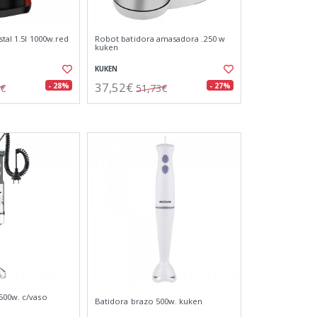
stal 1.5l 1000w.red
Robot batidora amasadora .250 w
kuken
KUKEN
37,52€
- 28%
- 27%
8€
51,73€
500w. c/vaso
Batidora brazo 500w. kuken