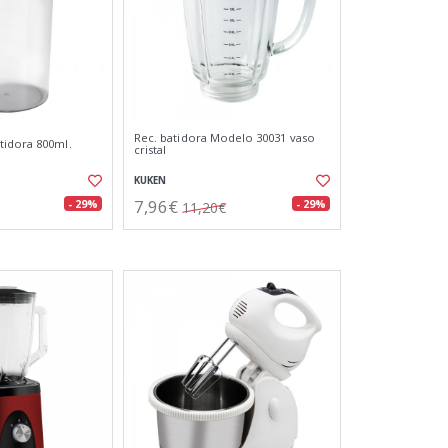
Rec. batidora Modelo 30031 vaso
tidora 800ml.
cristal
KUKEN
7,96€
- 29%
- 29%
11,20€