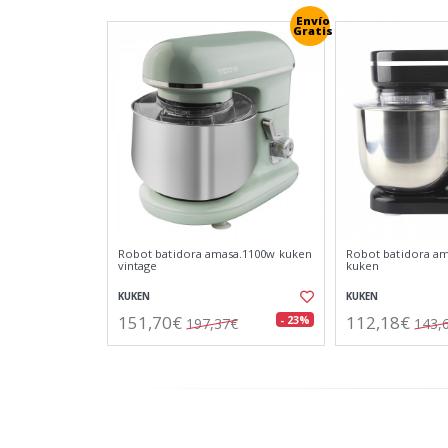
Envío
Gratis
Robot batidora amasa.1100w kuken
Robot batidora am
vintage
kuken
KUKEN
KUKEN
151,70€
112,18€
- 23%
197,37€
143,