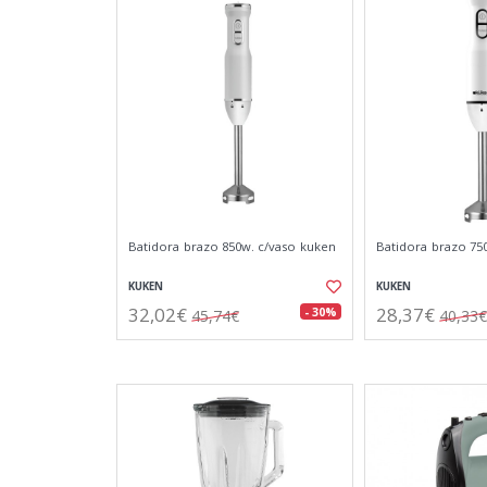
Batidora brazo 850w. c/vaso kuken
Batidora brazo 75
KUKEN
KUKEN
32,02€
28,37€
- 30%
45,74€
40,33€