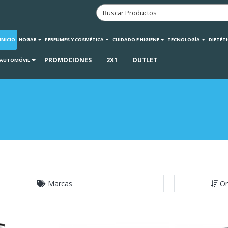
INICIO
HOGAR
PERFUMES Y COSMÉTICA
CUIDADO E HIGIENE
TECNOLOGÍA
DIETÉT
PROMOCIONES
2X1
OUTLET
AUTOMÓVIL
Marcas
Or