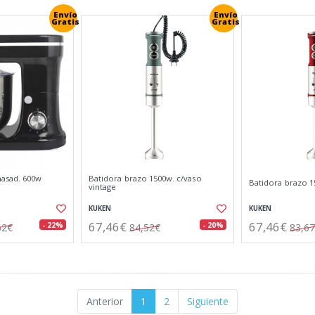
Envío
Envío
Gratis
Gratis
asad. 600w
Batidora brazo 1500w. c/vaso
Batidora brazo 1
vintage
KUKEN
KUKEN
67,46€
67,46€
- 22%
- 20%
62€
84,52€
83,6
Anterior
1
2
Siguiente