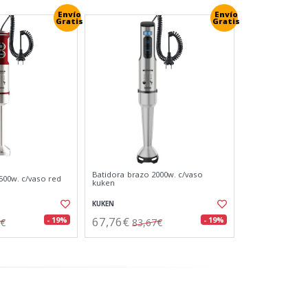
Envío
Envío
Gratis
Gratis
Batidora brazo 2000w. c/vaso
500w. c/vaso red
kuken
KUKEN
67,76€
- 19%
- 19%
7€
83,67€