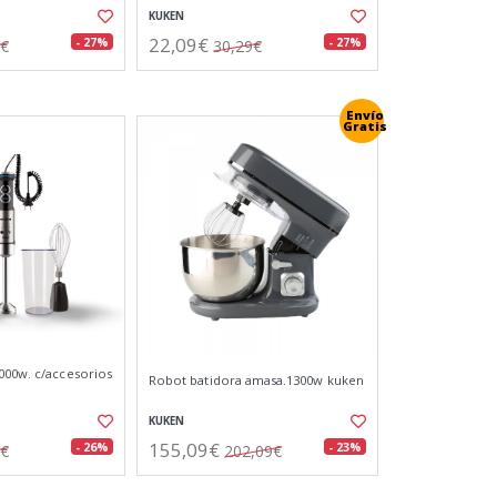
KUKEN
22,09€
- 27%
- 27%
3€
30,29€
Envío
Gratis
000w. c/accesorios
Robot batidora amasa.1300w kuken
KUKEN
155,09€
- 26%
- 23%
3€
202,09€