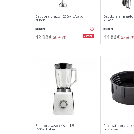
Batidora brazo 1200w. c/vaso
Batidora amasador
kuken
kuken
KUKEN
KUKEN
42,98€
44,86€
- 29%
60,17€
62,80€
Batidora vaso cristal 1.5l
Rec. batidora Kuk
1500w.kuken
rosca vaso