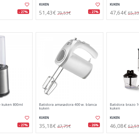
KUKEN
KUKEN
51,43€
47,64€
- 27%
- 27%
70,53€
65,3
e kuken 800ml
Batidora amasadora 400 w. blanca
Batidora brazo 1
kuken
kuken
KUKEN
KUKEN
35,18€
46,08€
- 27%
- 26%
47,75€
62,5