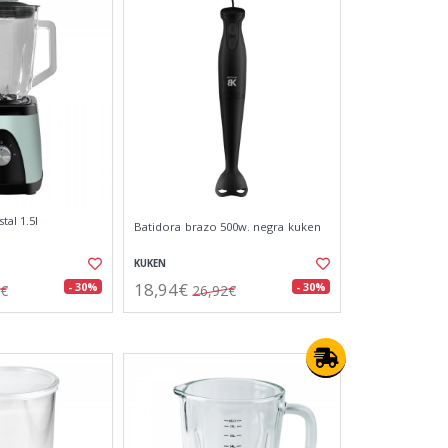
tal 1.5l
Batidora brazo 500w. negra kuken
KUKEN
18,94€
- 30%
- 30%
0€
26,92€