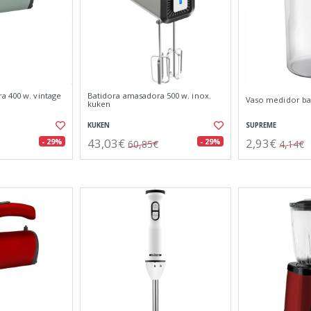
a 400 w. vintage
Batidora amasadora 500 w. inox.
Vaso medidor ba
kuken
KUKEN
SUPREME
43,03€
2,93€
- 29%
- 29%
60,85€
4,14€