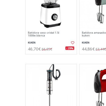
Batidora vaso cristal 1.5l
Batidora amasador
1000w.blanca
kuken
KUKEN
KUKEN
46,70€
44,86€
- 29%
66,05€
63,44€