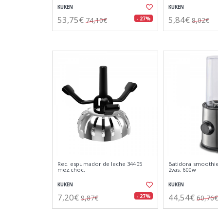
KUKEN
KUKEN
53,75€
5,84€
- 27%
74,10€
8,02€
Rec. espumador de leche 34405
Batidora smoothi
mez.choc.
2vas. 600w
KUKEN
KUKEN
7,20€
44,54€
- 27%
9,87€
60,76€