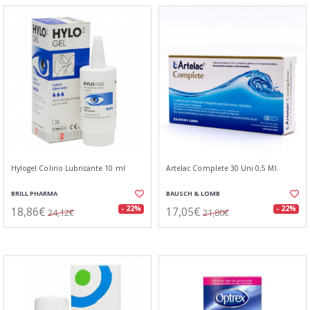
Hylogel Colirio Lubricante 10 ml
Artelac Complete 30 Uni 0,5 Ml.
BRILL PHARMA
BAUSCH & LOMB
18,86€
17,05€
- 22%
- 22%
24,12€
21,80€