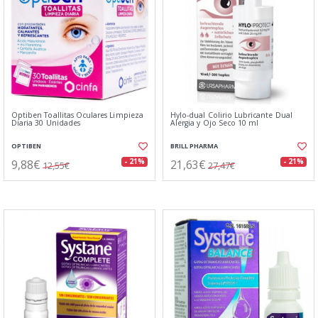
Optiben Toallitas Oculares Limpieza
Hylo-dual Colirio Lubricante Dual
Diaria 30 Unidades
Alergia y Ojo Seco 10 ml
OPTIBEN
BRILL PHARMA
9,88€
21,63€
- 21%
- 21%
12,55€
27,47€