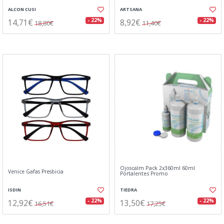
ALCON CUSI
ARTSANA
14,71€
8,92€
- 22%
- 22%
18,80€
11,40€
Ojoscalm Pack 2x360ml 60ml
Venice Gafas Presbicia
Portalentes Promo
ISDIN
TIEDRA
12,92€
13,50€
- 22%
- 22%
16,51€
17,25€