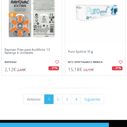
Rayovac Pilas para Audífono 13
Puro Epithel 10 g
Naranja 6 Unidades
RAYOVAC
NTC OPHTALMICS IBERICA
2,12€
15,18€
- 21%
- 21%
2,68€
19,13€
Anterior
1
2
3
4
Siguiente