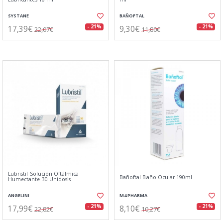
SYSTANE
BAÑOFTAL
17,39€
9,30€
- 21%
- 21%
22,07€
11,80€
Lubristil Solución Oftálmica
Bañoftal Baño Ocular 190ml
Humectante 30 Unidosis
ANGELINI
M4 PHARMA
17,99€
8,10€
- 21%
- 21%
22,82€
10,27€