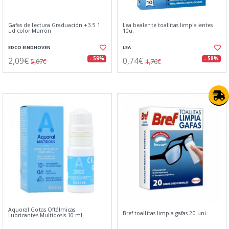
Gafas de lectura Graduación +3.5 1
Lea bealente toallitas limpialentes
ud color Marrón
10u.
EDCO EINDHOVEN
LEA
2,09€
0,74€
- 59%
- 58%
5,07€
1,76€
Aquoral Gotas Oftálmicas
Bref toallitas limpia gafas 20 uni.
Lubricantes Multidosis 10 ml