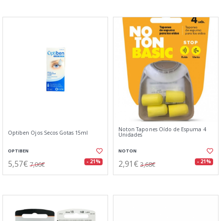
Noton Tapones Oído de Espuma 4
Optiben Ojos Secos Gotas 15ml
Unidades
OPTIBEN
NOTON
5,57€
2,91€
- 21%
- 21%
7,06€
3,68€