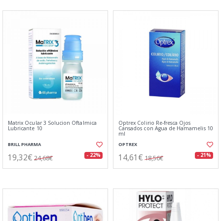
Matrix Ocular 3 Solucion Oftalmica
Optrex Colirio Re-fresca Ojos
Lubricante 10
Cansados con Agua de Hamamelis 10
ml
BRILL PHARMA
OPTREX
19,32€
14,61€
- 22%
- 21%
24,68€
18,56€