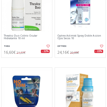
Thealoz Duo Colirio Ocular
Optrex Actimist Spray Doble Accion
Hidratante 10 ml
Ojos Secos 10
THEA
OPTREX
16,60€
24,16€
- 22%
- 22%
21,22€
30,88€