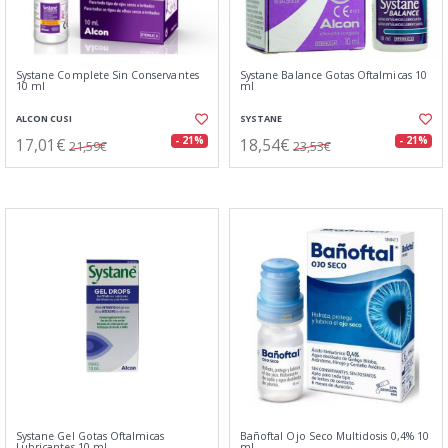
Systane Complete Sin Conservantes
Systane Balance Gotas Oftalmicas 10
10 ml
ml
ALCON CUSI
SYSTANE
17,01€
18,54€
- 21%
- 21%
21,59€
23,53€
Systane Gel Gotas Oftalmicas
Bañoftal Ojo Seco Multidosis 0,4% 10
Lubricantes 10 ml
ml