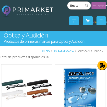
Powered
by
Tra
Óptica y Audición
Productos de primeras marcas para Óptica y Audición
INICIO
PARAFARMACIA
ÓPTICA Y AUDICIÓN
Total de productos disponibles
96