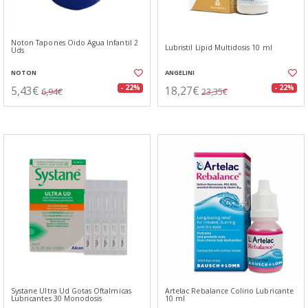
Noton Tapones Oido Agua Infantil 2
Lubristil Lipid Multidosis 10 ml
Uds
NOTON
ANGELINI
5,43€
18,27€
- 22%
- 22%
6,94€
23,35€
Systane Ultra Ud Gotas Oftalmicas
Artelac Rebalance Colirio Lubricante
Lubricantes 30 Monodosis
10 ml