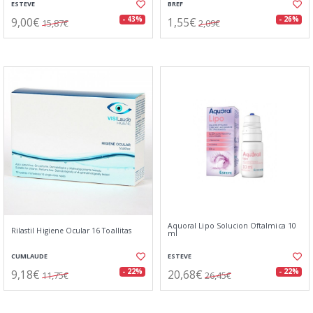
ESTEVE
BREF
9,00€
1,55€
- 43%
- 26%
15,87€
2,09€
Aquoral Lipo Solucion Oftalmica 10
Rilastil Higiene Ocular 16 Toallitas
ml
CUMLAUDE
ESTEVE
9,18€
20,68€
- 22%
- 22%
11,75€
26,45€