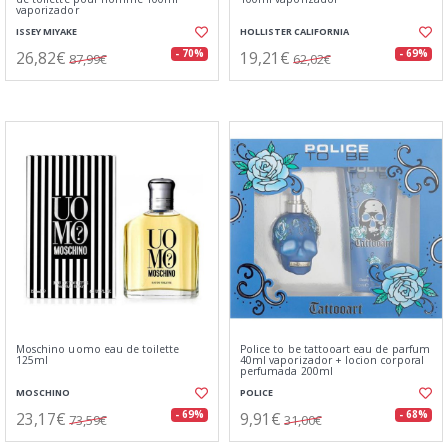
vaporizador
ISSEY MIYAKE
HOLLISTER CALIFORNIA
26,82€
19,21€
- 70%
- 69%
87,99€
62,02€
Moschino uomo eau de toilette
Police to be tattooart eau de parfum
125ml
40ml vaporizador + locion corporal
perfumada 200ml
MOSCHINO
POLICE
23,17€
9,91€
- 69%
- 68%
73,59€
31,00€