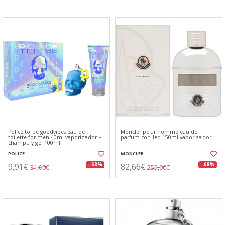
Police to be goodvibes eau de
Moncler pour homme eau de
toilette for men 40ml vaporizador +
parfum con led 150ml vaporizador
champu y gel 100ml
POLICE
MONCLER
9,91€
82,66€
- 68%
- 68%
31,00€
255,00€