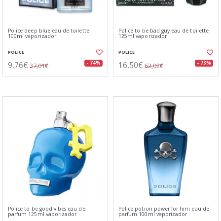
Police deep blue eau de toilette
Police to be bad guy eau de toilette
100ml vaporizador
125ml vaporizador
POLICE
POLICE
9,76€
16,50€
- 74%
- 73%
37,01€
62,02€
Police to be good vibes eau de
Police potion power for him eau de
parfum 125ml vaporizador
parfum 100ml vaporizador