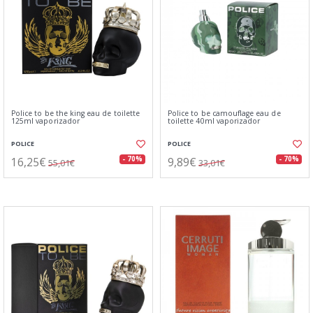
Police to be the king eau de toilette
Police to be camouflage eau de
125ml vaporizador
toilette 40ml vaporizador
POLICE
POLICE
16,25€
9,89€
- 70%
- 70%
55,01€
33,01€