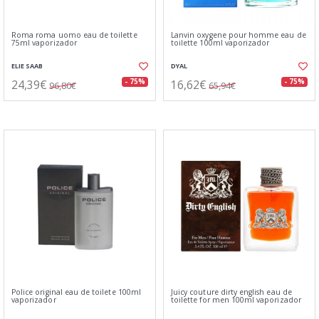
Roma roma uomo eau de toilette
Lanvin oxygene pour homme eau de
75ml vaporizador
toilette 100ml vaporizador
ELIE SAAB
DYAL
24,39€
16,62€
- 75%
- 75%
96,80€
65,94€
Police original eau de toilete 100ml
Juicy couture dirty english eau de
vaporizador
toilette for men 100ml vaporizador