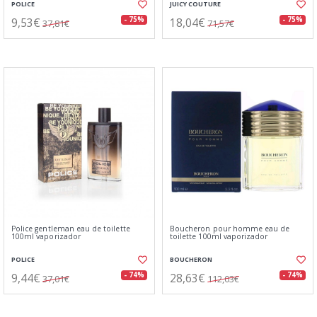
POLICE
JUICY COUTURE
9,53€
18,04€
- 75%
- 75%
37,81€
71,57€
Police gentleman eau de toilette
Boucheron pour homme eau de
100ml vaporizador
toilette 100ml vaporizador
POLICE
BOUCHERON
9,44€
28,63€
- 74%
- 74%
37,01€
112,03€