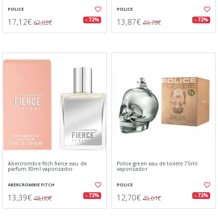
POLICE
POLICE
17,12€
13,87€
- 72%
- 72%
62,02€
49,78€
Abercrombie fitch fierce eau de
Police green eau de toilete 75ml
parfum 30ml vaporizador
vaporizador
ABERCROMBIE FITCH
POLICE
13,39€
12,70€
- 72%
- 72%
48,00€
45,01€