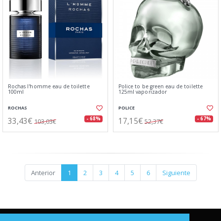
Rochas l'homme eau de toilette
Police to be green eau de toilette
100ml
125ml vaporizador
ROCHAS
POLICE
33,43€
17,15€
- 68%
- 67%
103,03€
52,37€
Anterior
1
2
3
4
5
6
Siguiente