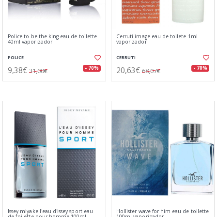
Police to be the king eau de toilette
Cerruti image eau de toilete 1ml
40ml vaporizador
vaporizador
POLICE
CERRUTI
9,38€
20,63€
- 70%
- 70%
31,00€
68,07€
Issey miyake l'eau d'issey sport eau
Hollister wave for him eau de toilette
de toilette pour homme 100ml
100ml vaporizador