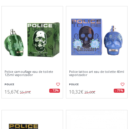
Police camouflage eau de toilete
Police tattoo art eau de toilette 40ml
125ml vaporizador
vaporizador
POLICE
POLICE
15,67€
10,32€
- 72%
- 71%
55,01€
35,00€