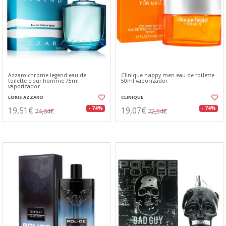
Azzaro chrome legend eau de
Clinique happy men eau de toilette
toilette pour homme 75ml
50ml vaporizador
vaporizador
LORIS AZZARO
CLINIQUE
19,51€
19,07€
- 74%
- 74%
74,64€
72,54€