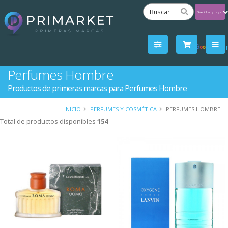
Powered
by
Tra
Perfumes Hombre
Productos de primeras marcas para Perfumes Hombre
INICIO
PERFUMES Y COSMÉTICA
PERFUMES HOMBRE
Total de productos disponibles
154