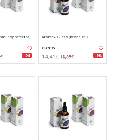
inmunoprotector)
Aromax-12 eco (bronquial)
PLANTIS
14,41€
- 9%
- 9%
5€
15,85€