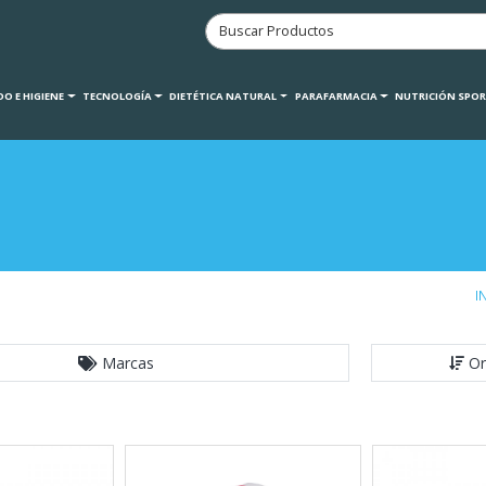
O E HIGIENE
TECNOLOGÍA
DIETÉTICA NATURAL
PARAFARMACIA
NUTRICIÓN SPO
I
Marcas
Or