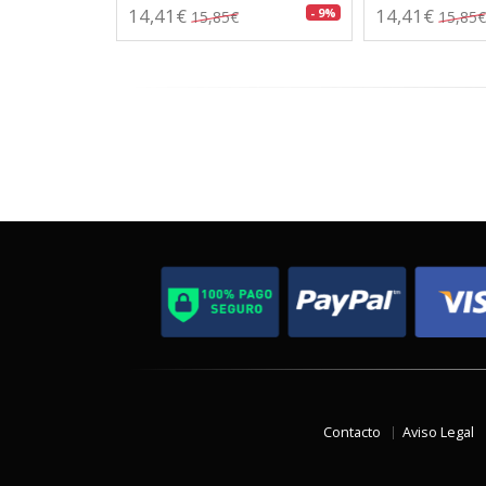
14,41€
14,41€
- 9%
15,85€
15,85€
Contacto
Aviso Legal