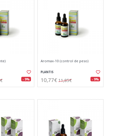
nte)
Aromax-10 (control de peso)
PLANTIS
10,77€
- 9%
- 9%
5€
11,85€