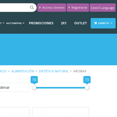
Acceso clientes
Registrarse
Powered by
Translate
PROMOCIONES
2X1
OUTLET
RT
AUTOMÓVIL
CARRITO
NICIO
ALIMENTACIÓN
DIETÉTICA NATURAL
AROMAX
10
15
denar