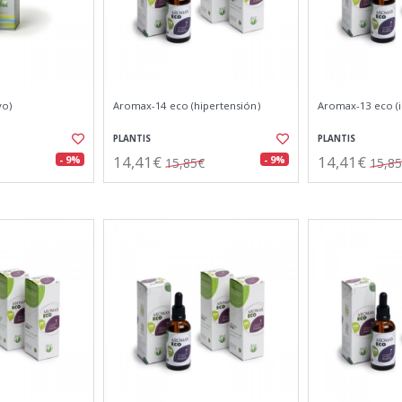
vo)
Aromax-14 eco (hipertensión)
Aromax-13 eco (
PLANTIS
PLANTIS
14,41€
14,41€
- 9%
- 9%
15,85€
15,8