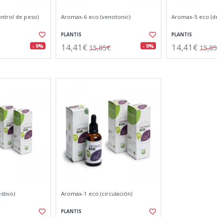
ntrol de peso)
Aromax-6 eco (venotonic)
Aromax-5 eco (d
PLANTIS
PLANTIS
14,41€
14,41€
- 9%
- 9%
15,85€
15,8
stivo)
Aromax-1 eco (circulación)
PLANTIS