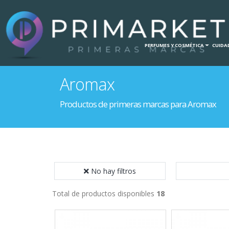
INICIO
HOGAR
PERFUMES Y COSMÉTICA
CUIDAD
Aromax
Productos de primeras marcas para Aromax
No hay filtros
Total de productos disponibles
18