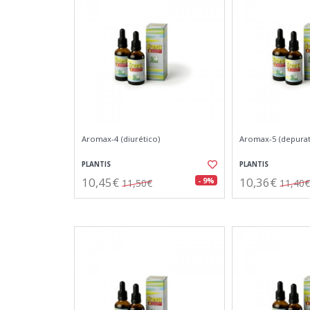
Aromax-4 (diurético)
Aromax-5 (depurat
PLANTIS
PLANTIS
10,45€
10,36€
- 9%
11,50€
11,40€