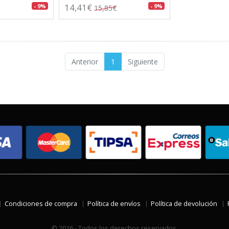
14,41€
- 9%
- 9%
15,85€
Anterior
1
Siguiente
Condiciones de compra
Política de envíos
Política de devolución
© 2026 - Todos los derechos reservados.