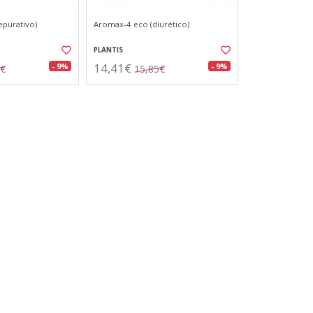
epurativo)
Aromax-4 eco (diurético)
PLANTIS
14,41€
- 9%
- 9%
5€
15,85€