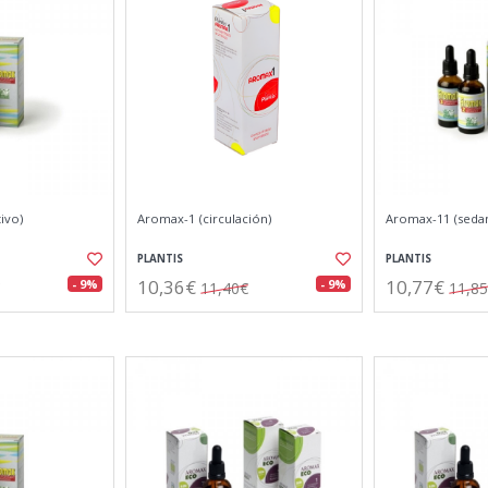
ivo)
Aromax-1 (circulación)
Aromax-11 (seda
PLANTIS
PLANTIS
10,36€
10,77€
- 9%
- 9%
11,40€
11,8