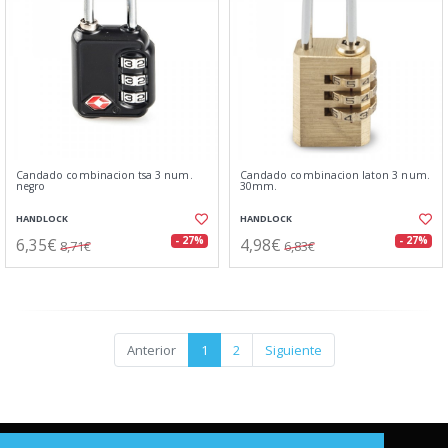
Candado combinacion tsa 3 num.
Candado combinacion laton 3 num.
negro
30mm.
HANDLOCK
HANDLOCK
6,35€
4,98€
- 27%
- 27%
8,71€
6,83€
Anterior
1
2
Siguiente