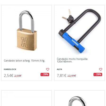
Candado moto horquilla
Candado laton a/larg. 15mm.ll/ig.
120x160mm.
HANDLOCK
ALFA
2,54€
7,81€
- 29%
- 29%
3,58€
10,99€