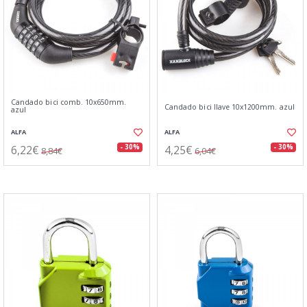
Candado bici comb. 10x650mm.
Candado bici llave 10x1200mm. azul
azul
ALFA
ALFA
6,22€
4,25€
- 30%
- 30%
8,84€
6,04€