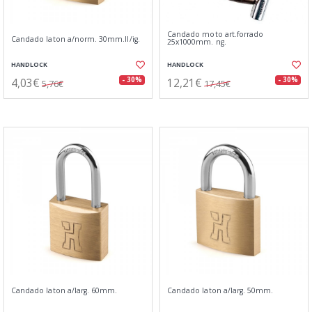
Candado moto art.forrado
Candado laton a/norm. 30mm.ll/ig.
25x1000mm. ng.
HANDLOCK
HANDLOCK
4,03€
12,21€
- 30%
- 30%
5,76€
17,45€
Candado laton a/larg. 60mm.
Candado laton a/larg. 50mm.