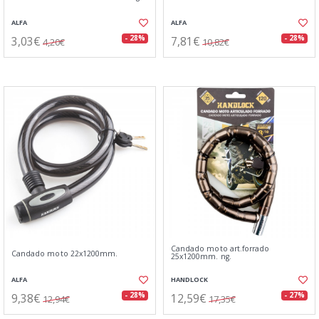
ALFA
ALFA
3,03€
7,81€
- 28%
- 28%
4,20€
10,82€
Candado moto art.forrado
Candado moto 22x1200mm.
25x1200mm. ng.
ALFA
HANDLOCK
9,38€
12,59€
- 28%
- 27%
12,94€
17,35€