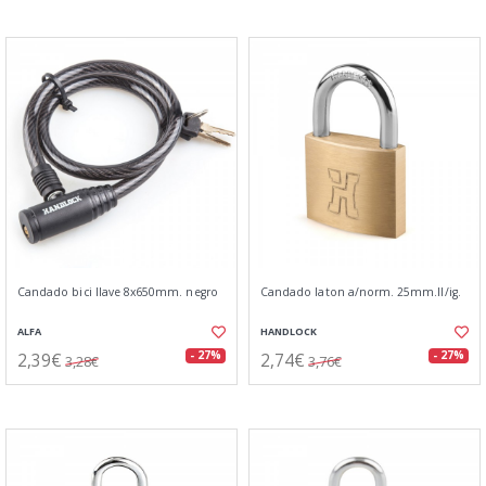
Candado bici llave 8x650mm. negro
Candado laton a/norm. 25mm.ll/ig.
ALFA
HANDLOCK
2,39€
2,74€
- 27%
- 27%
3,28€
3,76€