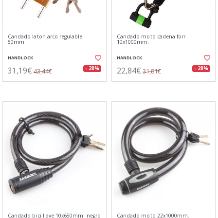
Candado laton arco regulable
Candado moto cadena forr.
50mm.
10x1000mm.
HANDLOCK
HANDLOCK
31,19€
22,84€
- 28%
- 28%
43,44€
31,81€
Candado bici llave 10x650mm. negro
Candado moto 22x1000mm.