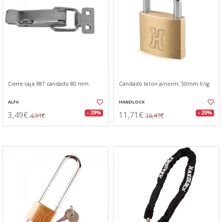
Cierre caja 987 candado 80 mm.
Candado laton a/norm. 50mm.ll/ig.
ALFA
HANDLOCK
3,49€
11,71€
- 29%
- 29%
4,91€
16,47€