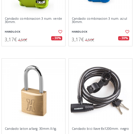
Candado combinacion 3 num. verde
Candado combinacion 3 num. azul
30mm.
30mm.
HANDLOCK
HANDLOCK
3,17€
3,17€
- 30%
- 30%
4,50€
4,50€
Candado laton a/larg. 30mm.ll/ig.
Candado bici llave 8x1200mm. negro