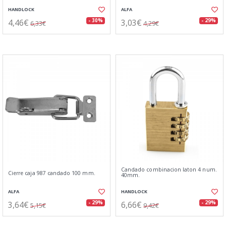
HANDLOCK
ALFA
4,46€
3,03€
- 30%
- 29%
6,33€
4,29€
Candado combinacion laton 4 num.
Cierre caja 987 candado 100 mm.
40mm.
ALFA
HANDLOCK
3,64€
6,66€
- 29%
- 29%
5,15€
9,42€