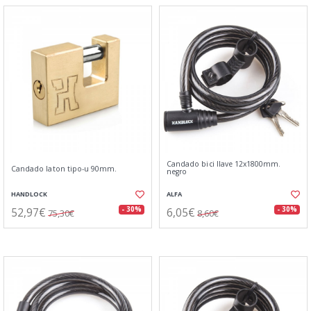
Candado bici llave 12x1800mm.
Candado laton tipo-u 90mm.
negro
HANDLOCK
ALFA
52,97€
6,05€
- 30%
- 30%
75,30€
8,60€