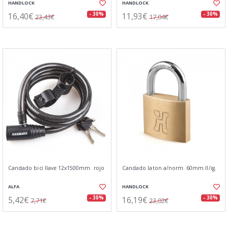
HANDLOCK
HANDLOCK
16,40€
11,93€
- 30%
- 30%
23,43€
17,04€
Candado bici llave 12x1500mm. rojo
Candado laton a/norm. 60mm.ll/ig.
ALFA
HANDLOCK
5,42€
16,19€
- 30%
- 30%
7,71€
23,02€