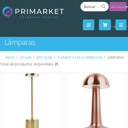
Powered
by
Tra
Lámparas
INICIO
HOGAR
BRICOLAJE
ELEMENTOS DE ILUMINACIÓN
LÁMPARAS
Total de productos disponibles
21