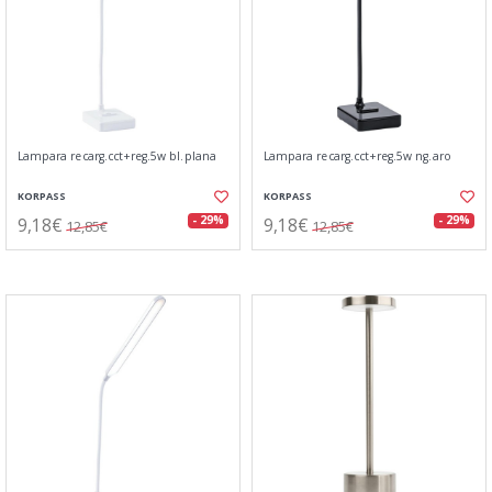
Lampara recarg.cct+reg.5w bl.plana
Lampara recarg.cct+reg.5w ng.aro
KORPASS
KORPASS
9,18€
9,18€
- 29%
- 29%
12,85€
12,85€