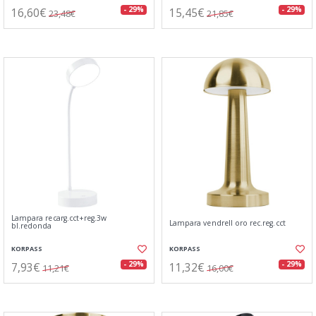
16,60€
15,45€
- 29%
- 29%
23,48€
21,85€
Lampara recarg.cct+reg.3w
Lampara vendrell oro rec.reg.cct
bl.redonda
KORPASS
KORPASS
7,93€
11,32€
- 29%
- 29%
11,21€
16,00€