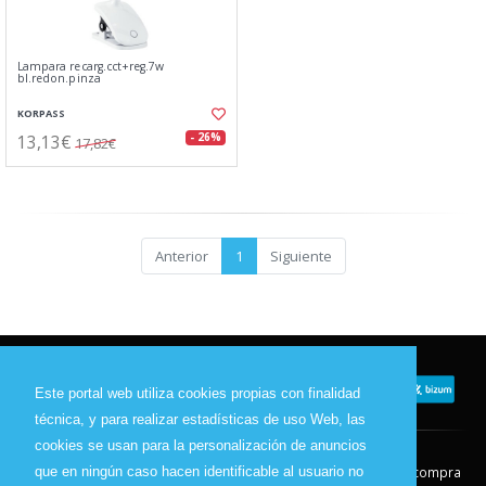
Lampara recarg.cct+reg.7w
bl.redon.pinza
KORPASS
13,13€
- 26%
17,82€
Anterior
1
Siguiente
Este portal web utiliza cookies propias con finalidad
técnica, y para realizar estadísticas de uso Web, las
cookies se usan para la personalización de anuncios
que en ningún caso hacen identificable al usuario no
Contacto
Aviso Legal
Condiciones de compra