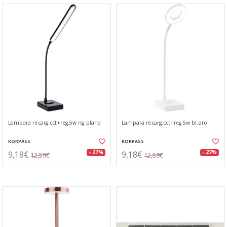
Lampara recarg.cct+reg.5w ng.plana
Lampara recarg.cct+reg.5w bl.aro
KORPASS
KORPASS
9,18€
9,18€
- 27%
- 27%
12,59€
12,59€