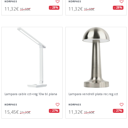
KORPASS
KORPASS
11,32€
11,32€
- 28%
- 28%
15,68€
15,68€
Lampara cable cct+reg.10w bl.plana
Lampara vendrell plata rec.reg.cct
KORPASS
KORPASS
15,45€
11,32€
- 27%
- 27%
21,30€
15,60€