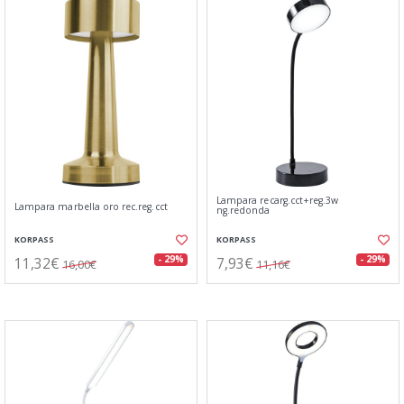
Lampara recarg.cct+reg.3w
Lampara marbella oro rec.reg.cct
ng.redonda
KORPASS
KORPASS
11,32€
7,93€
- 29%
- 29%
16,00€
11,16€