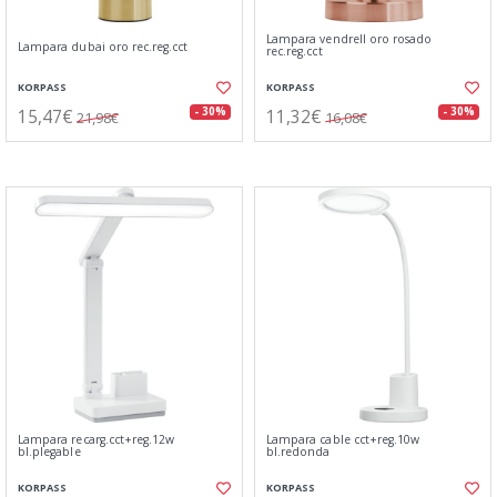
Lampara vendrell oro rosado
Lampara dubai oro rec.reg.cct
rec.reg.cct
KORPASS
KORPASS
15,47€
11,32€
- 30%
- 30%
21,98€
16,08€
Lampara recarg.cct+reg.12w
Lampara cable cct+reg.10w
bl.plegable
bl.redonda
KORPASS
KORPASS