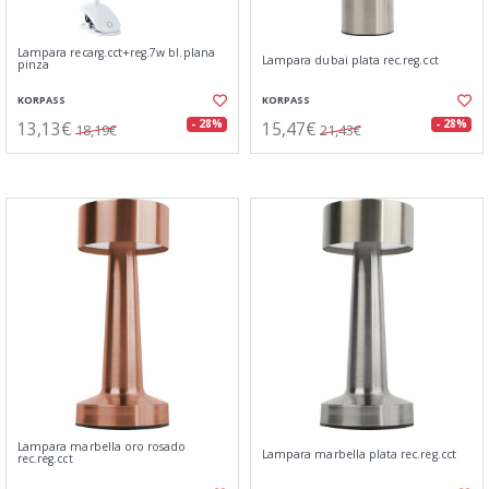
Lampara recarg.cct+reg.7w bl.plana
Lampara dubai plata rec.reg.cct
pinza
KORPASS
KORPASS
13,13€
15,47€
- 28%
- 28%
18,19€
21,43€
Lampara marbella oro rosado
Lampara marbella plata rec.reg.cct
rec.reg.cct