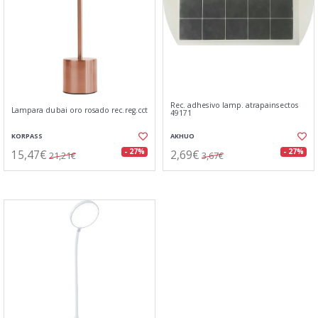
Rec. adhesivo lamp. atrapainsectos
Lampara dubai oro rosado rec.reg.cct
49171
KORPASS
AKHUO
15,47€
2,69€
- 27%
- 27%
21,21€
3,67€