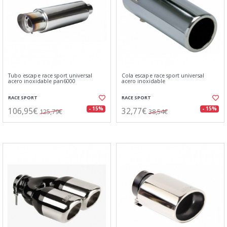
Tubo escape race sport universal
Cola escape race sport universal
acero inoxidable pan6000
acero inoxidable
RACE SPORT
RACE SPORT
106,95€
32,77€
- 15%
- 15%
125,79€
38,54€