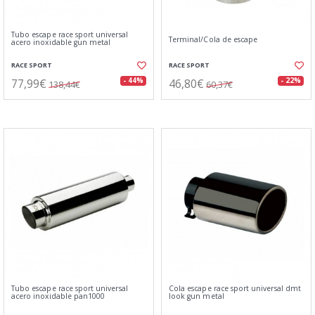
Tubo escape race sport universal
Terminal/Cola de escape
acero inoxidable gun metal
RACE SPORT
RACE SPORT
77,99€
46,80€
- 44%
- 22%
138,44€
60,37€
Tubo escape race sport universal
Cola escape race sport universal dmt
acero inoxidable pan1000
look gun metal