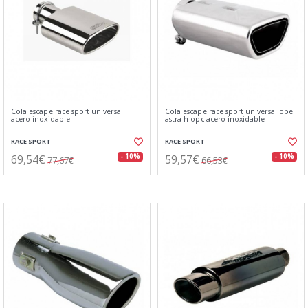
Cola escape race sport universal
Cola escape race sport universal opel
acero inoxidable
astra h opc acero inoxidable
RACE SPORT
RACE SPORT
69,54€
59,57€
- 10%
- 10%
77,67€
66,53€