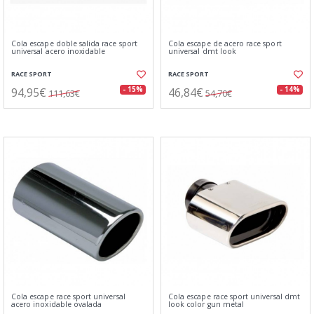
Cola escape doble salida race sport
Cola escape de acero race sport
universal acero inoxidable
universal dmt look
RACE SPORT
RACE SPORT
94,95€
46,84€
- 15%
- 14%
111,63€
54,70€
Cola escape race sport universal
Cola escape race sport universal dmt
acero inoxidable ovalada
look color gun metal