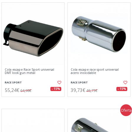
Cola escape Race Sport universal
Cola escape race sport universal
DMT look gun metal
acero inoxidable
RACE SPORT
RACE SPORT
55,24€
39,73€
- 15%
- 15%
64,98€
46,73€
Oferta