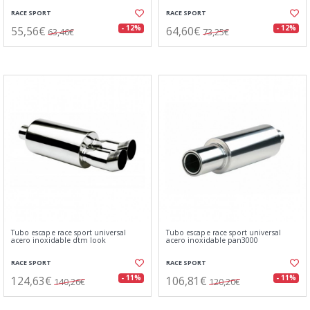
RACE SPORT
RACE SPORT
55,56€
64,60€
- 12%
- 12%
63,46€
73,25€
Tubo escape race sport universal
Tubo escape race sport universal
acero inoxidable dtm look
acero inoxidable pan3000
RACE SPORT
RACE SPORT
124,63€
106,81€
- 11%
- 11%
140,26€
120,20€