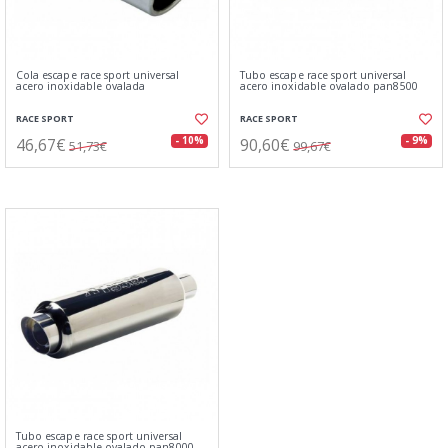
Cola escape race sport universal
Tubo escape race sport universal
acero inoxidable ovalada
acero inoxidable ovalado pan8500
RACE SPORT
RACE SPORT
46,67€
90,60€
- 10%
- 9%
51,73€
99,67€
Tubo escape race sport universal
acero inoxidable ovalado pan8000