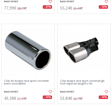
RACE SPORT
RACE SPORT
77,99€
55,24€
- 21%
- 16%
98,39€
65,44€
Cola de escape race sport universal
Cola escape race sport universal gti
acero inoxidable
look especial vw golf v tdi
RACE SPORT
RACE SPORT
43,38€
53,84€
- 16%
- 16%
51,39€
63,78€