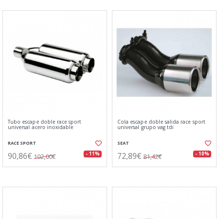
Tubo escape doble race sport
Cola escape doble salida race sport
universal acero inoxidable
universal grupo vag tdi
RACE SPORT
SEAT
90,86€
72,89€
- 11%
- 10%
102,00€
81,42€